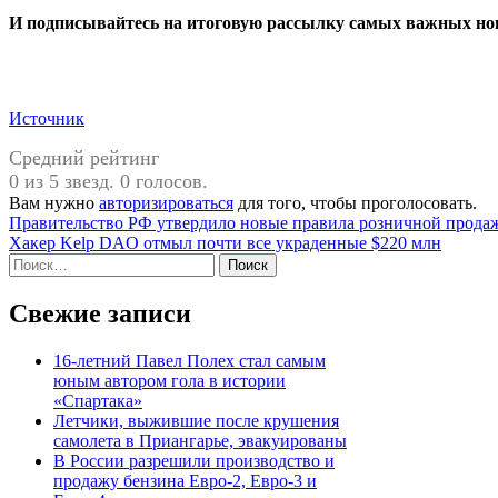
И
подписывайтесь
на итоговую рассылку самых важных нов
Источник
Средний рейтинг
0 из 5 звезд. 0 голосов.
Вам нужно
авторизироваться
для того, чтобы проголосовать.
Навигация
Правительство РФ утвердило новые правила розничной продажи
Хакер Kelp DAO отмыл почти все украденные $220 млн
по
Найти:
записям
Свежие записи
16-летний Павел Полех стал самым
юным автором гола в истории
«Спартака»
Летчики, выжившие после крушения
самолета в Приангарье, эвакуированы
В России разрешили производство и
продажу бензина Евро-2, Евро-3 и