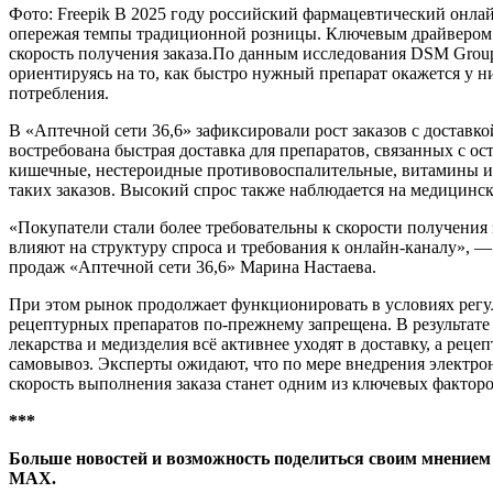
Фото: Freepik В 2025 году российский фармацевтический онлай
опережая темпы традиционной розницы. Ключевым драйвером ст
скорость получения заказа.По данным исследования DSM Group
ориентируясь на то, как быстро нужный препарат окажется у н
потребления.
В «Аптечной сети 36,6» зафиксировали рост заказов с доставк
востребована быстрая доставка для препаратов, связанных с о
кишечные, нестероидные противовоспалительные, витамины 
таких заказов. Высокий спрос также наблюдается на медицинс
«Покупатели стали более требовательны к скорости получения 
влияют на структуру спроса и требования к онлайн-каналу», —
продаж «Аптечной сети 36,6» Марина Настаева.
При этом рынок продолжает функционировать в условиях рег
рецептурных препаратов по-прежнему запрещена. В результате
лекарства и медизделия всё активнее уходят в доставку, а ре
самовывоз. Эксперты ожидают, что по мере внедрения электро
скорость выполнения заказа станет одним из ключевых фактор
***
Больше новостей и возможность поделиться своим мнением
MAX
.