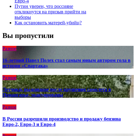
Евро-4
Путин уверен, что россияне
откликнутся на призыв прийти на
выборы
Как остановить матерей-убийц?
Вы пропустили
Разное
16-летний Павел Полех стал самым юным автором гола в
истории «Спартака»
Разное
Летчики, выжившие после крушения самолета в
Приангарье, эвакуированы
Разное
В России разрешили производство и продажу бензина
Евро-2, Евро-3 и Евро-4