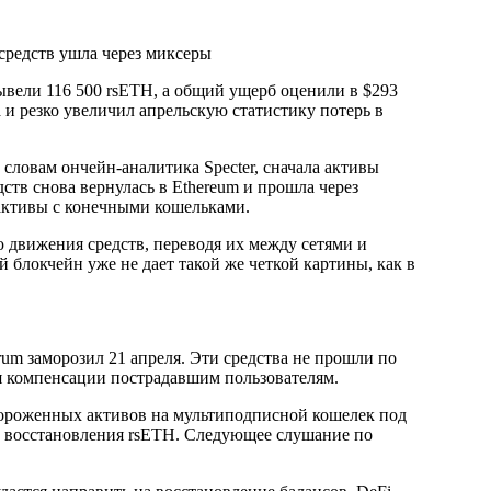
средств ушла через миксеры
ывели 116 500 rsETH, а общий ущерб оценили в $293
и резко увеличил апрельскую статистику потерь в
 словам ончейн-аналитика Specter, сначала активы
дств снова вернулась в Ethereum и прошла через
 активы с конечными кошельками.
 движения средств, переводя их между сетями и
блокчейн уже не дает такой же четкой картины, как в
trum заморозил 21 апреля. Эти средства не прошли по
я компенсации пострадавшим пользователям.
ороженных активов на мультиподписной кошелек под
х восстановления rsETH. Следующее слушание по