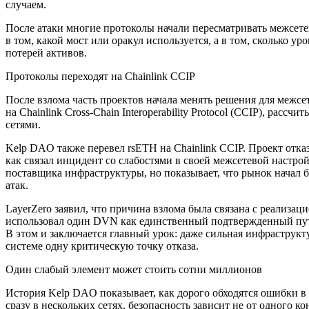
случаем.
После атаки многие протоколы начали пересматривать межсете
в том, какой мост или оракул используется, а в том, сколько 
потерей активов.
Протоколы переходят на Chainlink CCIP
После взлома часть проектов начала менять решения для межсет
на Chainlink Cross-Chain Interoperability Protocol (CCIP), ра
сетями.
Kelp DAO также перевел rsETH на Chainlink CCIP. Проект отказ
как связал инцидент со слабостями в своей межсетевой настро
поставщика инфраструктуры, но показывает, что рынок начал 
атак.
LayerZero заявил, что причина взлома была связана с реализа
использовал один DVN как единственный подтвержденный путь,
В этом и заключается главный урок: даже сильная инфраструкту
системе одну критическую точку отказа.
Один слабый элемент может стоить сотни миллионов
История Kelp DAO показывает, как дорого обходятся ошибки в 
сразу в нескольких сетях, безопасность зависит не от одного ко