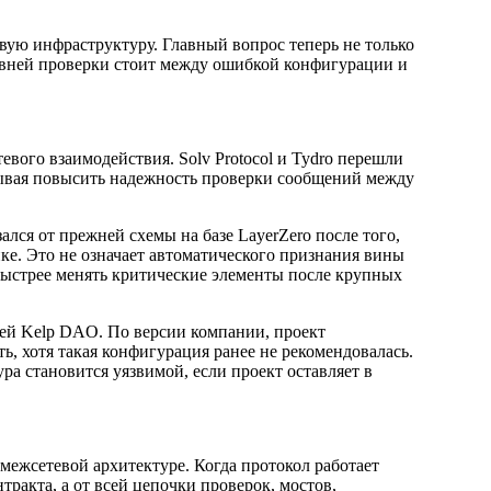
вую инфраструктуру. Главный вопрос теперь не только
уровней проверки стоит между ошибкой конфигурации и
евого взаимодействия. Solv Protocol и Tydro перешли
ссчитывая повысить надежность проверки сообщений между
ался от прежней схемы на базе LayerZero после того,
йке. Это не означает автоматического признания вины
быстрее менять критические элементы после крупных
цией Kelp DAO. По версии компании, проект
 хотя такая конфигурация ранее не рекомендовалась.
ра становится уязвимой, если проект оставляет в
межсетевой архитектуре. Когда протокол работает
нтракта, а от всей цепочки проверок, мостов,