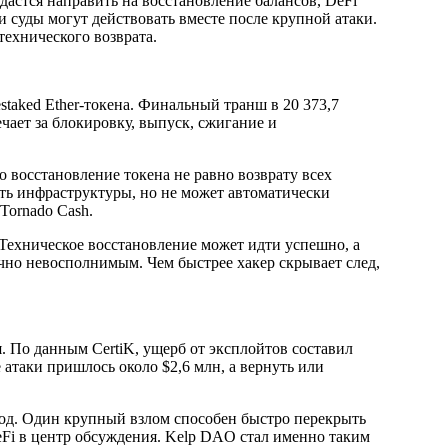
астся направить на восстановление балансов, DeFi
 суды могут действовать вместе после крупной атаки.
технического возврата.
taked Ether-токена. Финальный транш в 20 373,7
чает за блокировку, выпуск, сжигание и
о восстановление токена не равно возврату всех
ть инфраструктуры, но не может автоматически
Tornado Cash.
Техническое восстановление может идти успешно, а
чно невосполнимым. Чем быстрее хакер скрывает след,
. По данным CertiK, ущерб от эксплойтов составил
 атаки пришлось около $2,6 млн, а вернуть или
вод. Один крупный взлом способен быстро перекрыть
Fi в центр обсуждения. Kelp DAO стал именно таким