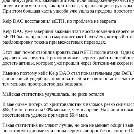
Для индустрии это важный эпизод. Если замороженную часть уд
получит пример того, как протоколы, управляющие структуры и
При этом большая часть ущерба уже ушла за пределы простого 
Kelp DAO восстановил rsETH, но проблема не закрыта
Kelp DAO уже завершил важный этап восстановления своего res
rsETH был направлен в смарт-контракт LayerZero, который отве
разблокировку токена при межсетевых переводах.
Этот шаг помог стабилизировать сам rsETH после атаки. Однак
украденных средств. Протокол может вернуть работоспособнос
достать активы, которые уже прошли через биткоин-миксеры и 
Именно поэтому кейс Kelp DAO стал показательным для DeFi. 
финансовый ущерб для пользователей все равно остается части
тем меньше пространство для возврата.
Майская статистика улучшилась, но риск остался
В мае объем потерь от криптовалютных взломов резко снизился
$68,3 млн, почти на 90% меньше, чем в апреле. На фишинговые
восстановить удалось примерно $9,4 млн.
Такая статистика выглядит лучше, но она не меняет общий вы
позитивную динамику и снова вернуть вопрос безопасности De