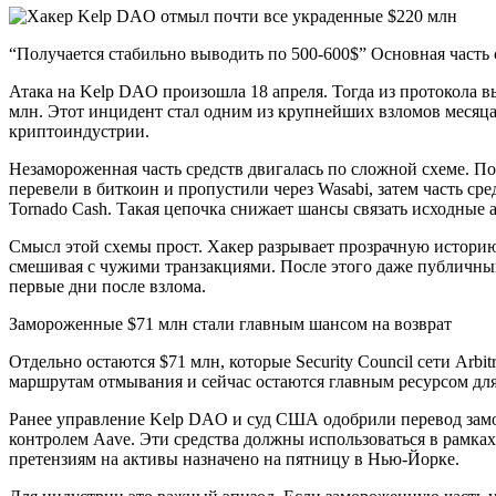
“Получается стабильно выводить по 500-600$” Основная часть 
Атака на Kelp DAO произошла 18 апреля. Тогда из протокола в
млн. Этот инцидент стал одним из крупнейших взломов месяца 
криптоиндустрии.
Незамороженная часть средств двигалась по сложной схеме. По
перевели в биткоин и пропустили через Wasabi, затем часть сре
Tornado Cash. Такая цепочка снижает шансы связать исходные
Смысл этой схемы прост. Хакер разрывает прозрачную историю
смешивая с чужими транзакциями. После этого даже публичный 
первые дни после взлома.
Замороженные $71 млн стали главным шансом на возврат
Отдельно остаются $71 млн, которые Security Council сети Arbi
маршрутам отмывания и сейчас остаются главным ресурсом дл
Ранее управление Kelp DAO и суд США одобрили перевод зам
контролем Aave. Эти средства должны использоваться в рамка
претензиям на активы назначено на пятницу в Нью-Йорке.