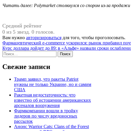
Читать далее: Polymarket столкнулся со спором из-за продажи 
Средний рейтинг
0 из 5 звезд. 0 голосов.
Вам нужно
авторизироваться
для того, чтобы проголосовать.
Навигация
Фармацевтический e-commerce ускорился: рынок прибавил почт
Курс доллара дойдет до 89: в «Альфе» назвали сроки ослаблени
по
Найти:
записям
Свежие записи
Трамп заявил, что ракеты Patriot
нужны не только Украине, но и самим
США
Ракетная недостаточность: что
известно об истощении американских
арсеналов вооружения
Фармкомпании вошли в тройку
лидеров по числу вредоносных
рассылок
Анонс Warrior Cats: Clans of the Forest