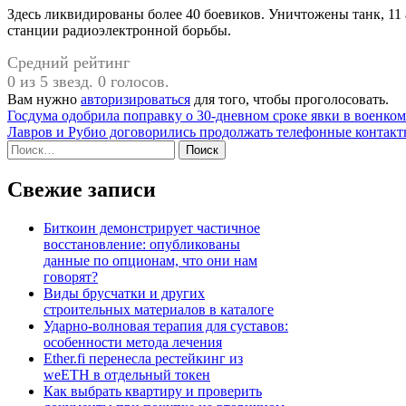
Здесь ликвидированы более 40 боевиков. Уничтожены танк, 11
станции радиоэлектронной борьбы.
Средний рейтинг
0 из 5 звезд. 0 голосов.
Вам нужно
авторизироваться
для того, чтобы проголосовать.
Навигация
Госдума одобрила поправку о 30-дневном сроке явки в военком
Лавров и Рубио договорились продолжать телефонные контак
по
Найти:
записям
Свежие записи
Биткоин демонстрирует частичное
восстановление: опубликованы
данные по опционам, что они нам
говорят?
Виды брусчатки и других
строительных материалов в каталоге
Ударно-волновая терапия для суставов:
особенности метода лечения
Ether.fi перенесла рестейкинг из
weETH в отдельный токен
Как выбрать квартиру и проверить