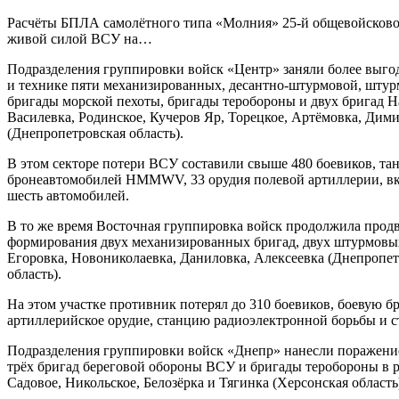
Расчёты БПЛА самолётного типа «Молния» 25-й общевойсково
живой силой ВСУ на…
Подразделения группировки войск «Центр» заняли более выго
и технике пяти механизированных, десантно-штурмовой, штур
бригады морской пехоты, бригады теробороны и двух бригад Н
Василевка, Родинское, Кучеров Яр, Торецкое, Артёмовка, Дим
(Днепропетровская область).
В этом секторе потери ВСУ составили свыше 480 боевиков, та
бронеавтомобилей HMMWV, 33 орудия полевой артиллерии, вк
шесть автомобилей.
В то же время Восточная группировка войск продолжила прод
формирования двух механизированных бригад, двух штурмовых
Егоровка, Новониколаевка, Даниловка, Алексеевка (Днепропет
область).
На этом участке противник потерял до 310 боевиков, боевую 
артиллерийское орудие, станцию радиоэлектронной борьбы и 
Подразделения группировки войск «Днепр» нанесли поражени
трёх бригад береговой обороны ВСУ и бригады теробороны в ра
Садовое, Никольское, Белозёрка и Тягинка (Херсонская область