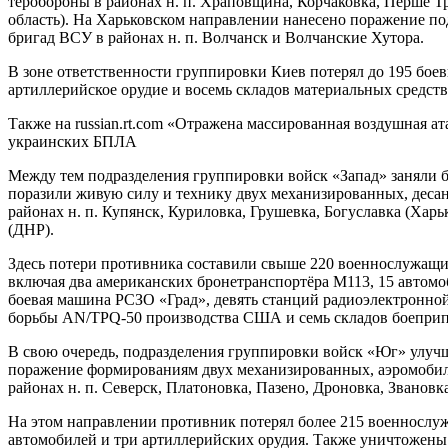
теробороны в районах н. п. Храповщина, Корчаковка, Перше Т
область). На Харьковском направлении нанесено поражение п
бригад ВСУ в районах н. п. Волчанск и Волчанские Хутора.
В зоне ответственности группировки Киев потерял до 195 боев
артиллерийское орудие и восемь складов материальных средств
Также на russian.rt.com «Отражена массированная воздушная а
украинских БПЛА
Между тем подразделения группировки войск «Запад» заняли 
поразили живую силу и технику двух механизированных, деса
районах н. п. Купянск, Куриловка, Грушевка, Богуславка (Хар
(ДНР).
Здесь потери противника составили свыше 220 военнослужащи
включая два американских бронетранспортёра М113, 15 автом
боевая машина РСЗО «Град», девять станций радиоэлектронно
борьбы AN/TPQ-50 производства США и семь складов боеприп
В свою очередь, подразделения группировки войск «Юг» улуч
поражение формированиям двух механизированных, аэромобил
районах н. п. Северск, Платоновка, Пазено, Дроновка, Званов
На этом направлении противник потерял более 215 военнослу
автомобилей и три артиллерийских орудия. Также уничтожены 