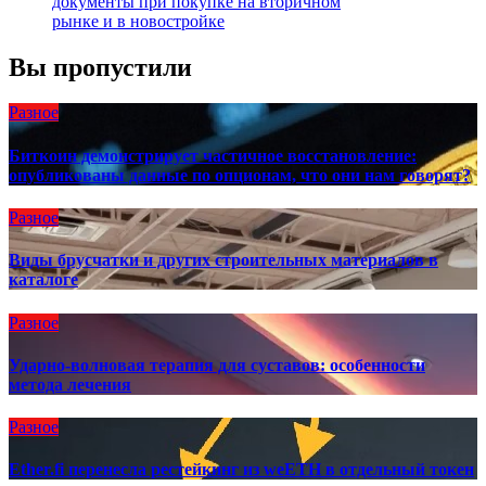
документы при покупке на вторичном
рынке и в новостройке
Вы пропустили
Разное
Биткоин демонстрирует частичное восстановление:
опубликованы данные по опционам, что они нам говорят?
Разное
Виды брусчатки и других строительных материалов в
каталоге
Разное
Ударно-волновая терапия для суставов: особенности
метода лечения
Разное
Ether.fi перенесла рестейкинг из weETH в отдельный токен