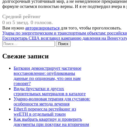
долгосрочный устойчивый мир, а не немедленное прекращение о
формуле остаемся полностью верны. И я ее подтвердил вчера в
Средний рейтинг
0 из 5 звезд. 0 голосов.
Вам нужно
авторизироваться
для того, чтобы проголосовать.
Навигация
Удары по энергетическим и транспортным объектам: российски
Госсекретарь США возглавил кампанию давления на Венесуэл
по
Найти:
записям
Свежие записи
Биткоин демонстрирует частичное
восстановление: опубликованы
данные по опционам, что они нам
говорят?
Виды брусчатки и других
строительных материалов в каталоге
Ударно-волновая терапия для суставов:
особенности метода лечения
Ether.fi перенесла рестейкинг из
weETH в отдельный токен
Как выбрать квартиру и проверить
документы при покупке на вторичном