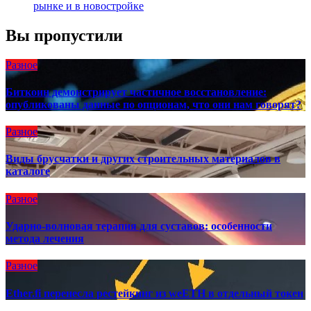
рынке и в новостройке
Вы пропустили
Разное
Биткоин демонстрирует частичное восстановление:
опубликованы данные по опционам, что они нам говорят?
Разное
Виды брусчатки и других строительных материалов в
каталоге
Разное
Ударно-волновая терапия для суставов: особенности
метода лечения
Разное
Ether.fi перенесла рестейкинг из weETH в отдельный токен