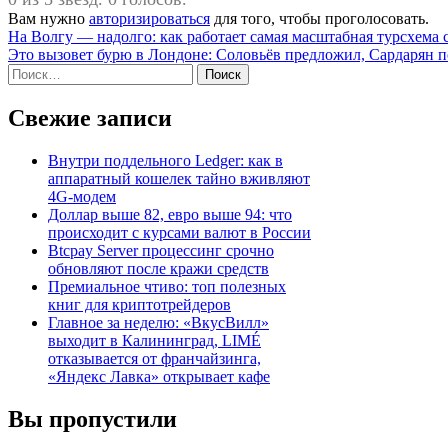
Вам нужно
авторизироваться
для того, чтобы проголосовать.
Навигация
На Волгу — надолго: как работает самая масштабная турсхема 
Это вызовет бурю в Лондоне: Соловьёв предложил, Сардарян 
по
Найти:
записям
Свежие записи
Внутри поддельного Ledger: как в
аппаратный кошелек тайно вживляют
4G-модем
Доллар выше 82, евро выше 94: что
происходит с курсами валют в России
Btcpay Server процессинг срочно
обновляют после кражи средств
Премиальное чтиво: топ полезных
книг для криптотрейдеров
Главное за неделю: «ВкусВилл»
выходит в Калининград, LIMÉ
отказывается от франчайзинга,
«Яндекс Лавка» открывает кафе
Вы пропустили