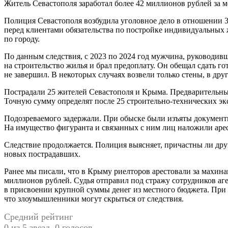
Житель Севастополя заработал более 42 миллионов рублей за
Полиция Севастополя возбудила уголовное дело в отношении 3
перед клиентами обязательства по постройке индивидуальных
по городу.
По данным следствия, с 2023 по 2024 год мужчина, руководи
на строительство жилья и брал предоплату. Он обещал сдать го
не завершил. В некоторых случаях возвели только стены, в дру
Пострадали 25 жителей Севастополя и Крыма. Предварительный
Точную сумму определят после 25 строительно-технических эк
Подозреваемого задержали. При обыске были изъяты документы
На имущество фигуранта и связанных с ним лиц наложили арес
Следствие продолжается. Полиция выясняет, причастны ли дру
новых пострадавших.
Ранее мы писали, что в Крыму риелторов арестовали за махи
миллионов рублей. Судья отправил под стражу сотрудников аг
в присвоении крупной суммы денег из местного бюджета. При 
что злоумышленники могут скрыться от следствия.
Средний рейтинг
0 из 5 звезд. 0 голосов.