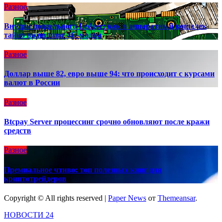
Разное
Внутри поддельного Ledger: как в аппаратный кошелек
тайно вживляют 4G-модем
Разное
Доллар выше 82, евро выше 94: что происходит с курсами
валют в России
Разное
Btcpay Server процессинг срочно обновляют после кражи
средств
Разное
Премиальное чтиво: топ полезных книг для
криптотрейдеров
Copyright © All rights reserved
|
Paper News
от
Themeansar
.
НОВОСТИ 24