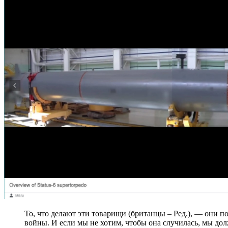
То, что делают эти товарищи (британцы – Ред.), — они постоянно подводят нас к грани третьей мировой
войны. И если мы не хотим, чтобы она случилась, мы дол