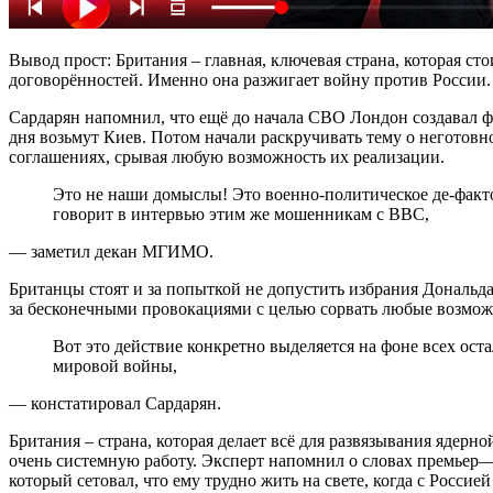
Вывод прост: Британия – главная, ключевая страна, которая 
договорённостей. Именно она разжигает войну против России.
Сардарян напомнил, что ещё до начала СВО Лондон создавал 
дня возьмут Киев. Потом начали раскручивать тему о неготовн
соглашениях, срывая любую возможность их реализации.
Это не наши домыслы! Это военно-политическое де-факто руководство Украины об этом в открытую
говорит в интервью этим же мошенникам с BBC,
— заметил декан МГИМО.
Британцы стоят и за попыткой не допустить избрания Дональд
за бесконечными провокациями с целью сорвать любые возмож
Вот это действие конкретно выделяется на фоне всех остальных тем, что это потенциально начало Третьей
мировой войны,
— констатировал Сардарян.
Британия – страна, которая делает всё для развязывания ядер
очень системную работу. Эксперт напомнил о словах премьер
который сетовал, что ему трудно жить на свете, когда с Россие