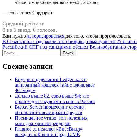
чтобы им вообще дышать некогда было,
— согласился Сардарян.
Средний рейтинг
0 из 5 звезд. 0 голосов.
Вам нужно
авторизироваться
для того, чтобы проголосовать.
Навигация
В Севастополе задержали застройщика, обманувшего 25 клиент
Российский СПГ под санкциями обошел Великобританию стор
по
Найти:
записям
Свежие записи
Внутри поддельного Ledger: как в
аппаратный кошелек тайно вживляют
4G-модем
Доллар выше 82, евро выше 94: что
происходит с курсами валют в России
Btcpay Server процессинг срочно
обновляют после кражи средств
Премиальное чтиво: топ полезных
книг для криптотрейдеров
Главное за неделю: «ВкусВилл»
выходит в Калининград, LIMÉ