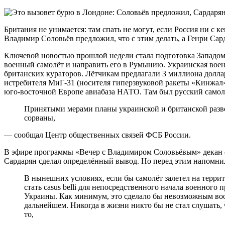
Британия не унимается: там спать не могут, если Россия ни с к
Владимир Соловьёв предложил, что с этим делать, а Генри Сар
Ключевой новостью прошлой недели стала подготовка Западом
военный самолёт и направить его в Румынию. Украинская воен
британских кураторов. Лётчикам предлагали 3 миллиона долла
истребителя МиГ-31 (носителя гиперзвуковой ракеты «Кинжал»
юго-восточной Европе авиабаза НАТО. Там был русский самол
Принятыми мерами планы украинской и британской разведок по организации масштабной провокации
сорваны,
— сообщал Центр общественных связей ФСБ России.
В эфире программы «Вечер с Владимиром Соловьёвым» декан
Сардарян сделал определённый вывод. Но перед этим напомн
В нынешних условиях, если бы самолёт залетел на территорию Румынии, это абсолютно точно могло бы
стать casus belli для непосредственного начала военног
Украины. Как минимум, это сделало бы невозможным воо
дальнейшем. Никогда в жизни никто бы не стал слушать, ч
то,