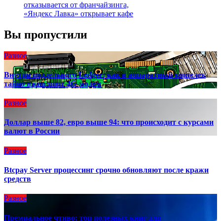
отказывается от франчайзинга,
«Яндекс Лавка» открывает кафе
Вы пропустили
Разное
Внутри поддельного Ledger: как в аппаратный кошелек
тайно вживляют 4G-модем
Разное
Доллар выше 82, евро выше 94: что происходит с курсами
валют в России
Разное
Btcpay Server процессинг срочно обновляют после кражи
средств
Разное
Премиальное чтиво: топ полезных книг для