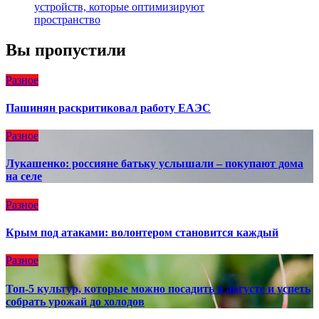
устройств, которые оптимизируют
пространство
Вы пропустили
Разное
Пашинян раскритиковал работу ЕАЭС
Разное
Лукашенко: россияне батьку услышали – покупают дома
на селе
Разное
Крым под атаками: волонтером становится каждый
Разное
Топ-5 культур, которые можно посадить в августе и успеть
собрать урожай до холодов