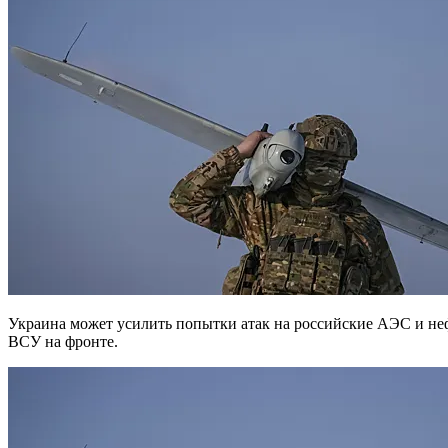
Украина может усилить попытки атак на российские АЭС и нефтеперерабатывающие заводы (НПЗ) на фоне провалов
ВСУ на фронте.