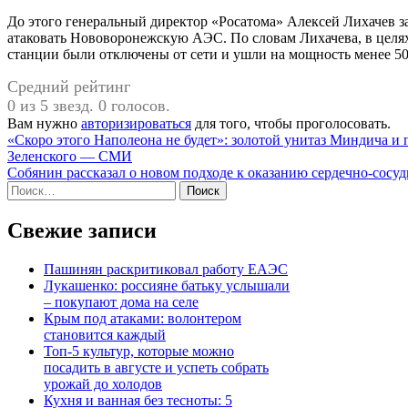
До этого генеральный директор «Росатома» Алексей Лихачев 
атаковать Нововоронежскую АЭС. По словам Лихачева, в цел
станции были отключены от сети и ушли на мощность менее 5
Средний рейтинг
0 из 5 звезд. 0 голосов.
Вам нужно
авторизироваться
для того, чтобы проголосовать.
Навигация
«Скоро этого Наполеона не будет»: золотой унитаз Миндича и
Зеленского — СМИ
по
Собянин рассказал о новом подходе к оказанию сердечно-сосу
записям
Найти:
Свежие записи
Пашинян раскритиковал работу ЕАЭС
Лукашенко: россияне батьку услышали
– покупают дома на селе
Крым под атаками: волонтером
становится каждый
Топ-5 культур, которые можно
посадить в августе и успеть собрать
урожай до холодов
Кухня и ванная без тесноты: 5