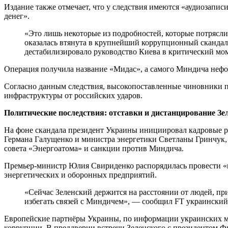
Издание также отмечает, что у следствия имеются «аудиозапи
денег».
«Это лишь некоторые из подробностей, которые потрясли украинцев, когда администрация Зеленского
оказалась втянута в крупнейший коррупционный скандал 
дестабилизировало руководство Киева в критический мо
Операция получила название «Мидас», а самого Миндича нефо
Согласно данным следствия, высокопоставленные чиновники по
инфраструктуры от российских ударов.
Политические последствия: отставки и дистанцирование Зе
На фоне скандала президент Украины инициировал кадровые р
Германа Галущенко и министра энергетики Светланы Гринчук, 
совета «Энергоатома» и санкции против Миндича.
Премьер-министр Юлия Свириденко распорядилась провести «
энергетических и оборонных предприятий.
«Сейчас Зеленский держится на расстоянии от людей, причастных к этому делу, и особенно старается
избегать связей с Миндичем», — сообщил FT украински
Европейские партнёры Украины, по информации украинских м
коррупции. В преддверии встречи Зеленского с президентом 