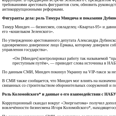
требованиями арестовать фигурантов схем, обновить руководс
антикоррупционными реформами.
Фигуранты дела: роль Тимура Миндича и показания Дубин
Тимур Миндич — бизнесмен, совладелец «Квартал-95» и давн
его «кошельком Зеленского».
По утверждению арестованного депутата Александра Дубинско
одновременно доверенное лицо Ермака, которому доверяли соби
управления государства».
«Он [Миндич] контролировал работу так называемой “прачечной”, где отмывались средства, полученные
преступным путём», — приводит слова источника в НАБ
По данным СМИ, Миндич покинул Украину на VIP-такси за нес
В СМИ также сообщается, что Миндич мог влиять на назначение
связанных со строительством оборонительных сооружений и п
Роль Коломойского* и данные о его взаимодействии с НАБ
Коррупционный скандал вокруг «Энергоатома» получил допол
вовлечённости бизнесмена Игоря Коломойского*, находящегося