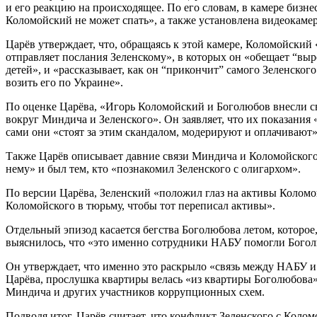
и его реакцию на происходящее. По его словам, в камере бизнес
Коломойский не может спать», а также установлена видеокамер
Царёв утверждает, что, обращаясь к этой камере, Коломойский 
отправляет послания Зеленскому», в которых он «обещает “выре
детей», и «рассказывает, как он “прикончит” самого Зеленского
возить его по Украине».
По оценке Царёва, «Игорь Коломойский и Боголюбов внесли с
вокруг Миндича и Зеленского». Он заявляет, что их показания 
сами они «стоят за этим скандалом, модерируют и оплачивают»
Также Царёв описывает давние связи Миндича и Коломойского
нему» и был тем, кто «познакомил Зеленского с олигархом».
По версии Царёва, Зеленский «положил глаз на активы Коломо
Коломойского в тюрьму, чтобы тот переписал активы».
Отдельный эпизод касается бегства Боголюбова летом, которое
выяснилось, что «это именно сотрудники НАБУ помогли Бого
Он утверждает, что именно это раскрыло «связь между НАБУ 
Царёва, прослушка квартиры велась «из квартиры Боголюбова»
Миндича и других участников коррупционных схем.
Подводя итог, Царёв считает, что конфликт Зеленского с Коло