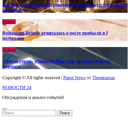
Взлом Coldcard вызвал рекордную активность держателей
биткоина
Разное
Restaurant Brands отчиталась о росте прибыли в I
полугодии
Разное
«Читай-город» открыл в Иркутске магазин нового
формата
Copyright © All rights reserved
|
Paper News
от
Themeansar
.
НОВОСТИ 24
Обсуждения и анализ событий
Найти: