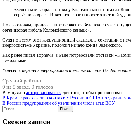
«Зеленский забрал активы у Коломойского, посадил Коломойского в тюрьму и тем самым приобрёл очень
серьёзного врага. И вот этот враг наносит ответный удар
По его словам, процессы «низвержения Зеленского уже запущен
организовал гибель Коломойского раньше».
Судя по всему, этот коррупционный скандал, в сочетании с н
энергосистеме Украине, положил начало конца Зеленского.
Как ранее писал Topnews, в Раде потребовали отставки «Кабм
чемоданами.
*внесен в перечень террористов и экстремистов Росфинмонит
Средний рейтинг
0 из 5 звезд. 0 голосов.
Вам нужно
авторизироваться
для того, чтобы проголосовать.
Навигация
В Кремле рассказали о контактах России и США по украинско
В России предупредили об увеличении числа атак ВСУ
по
Найти:
записям
Свежие записи