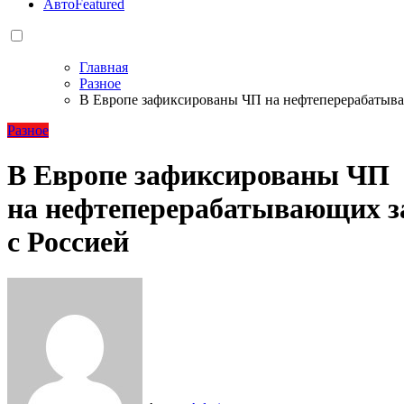
Авто
Featured
Главная
Разное
В Европе зафиксированы ЧП на нефтеперерабатыва
Разное
В Европе зафиксированы ЧП
на нефтеперерабатывающих з
с Россией