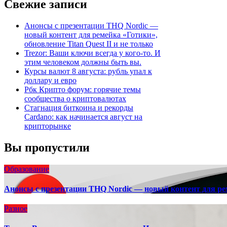
Свежие записи
Анонсы с презентации THQ Nordic —
новый контент для ремейка «Готики»,
обновление Titan Quest II и не только
Trezor: Ваши ключи всегда у кого-то. И
этим человеком должны быть вы.
Курсы валют 8 августа: рубль упал к
доллару и евро
Рбк Крипто форум: горячие темы
сообщества о криптовалютах
Стагнация биткоина и рекорды
Cardano: как начинается август на
крипторынке
Вы пропустили
Образование
Анонсы с презентации THQ Nordic — новый контент для реме
Разное