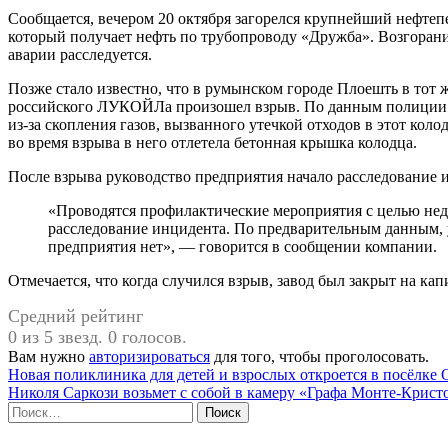
Сообщается, вечером 20 октября загорелся крупнейший нефте
который получает нефть по трубопроводу «Дружба». Возгорани
аварии расследуется.
Позже стало известно, что в румынском городе Плоешть в тот
российского ЛУКОЙЛа произошел взрыв. По данным полиции 
из-за скопления газов, вызванного утечкой отходов в этот колод
во время взрыва в него отлетела бетонная крышка колодца.
После взрыва руководство предприятия начало расследование 
«Проводятся профилактические мероприятия с целью недопущения повторения ситуации, а также
расследование инцидента. По предварительным данным, 
предприятия нет», — говорится в сообщении компании.
Отмечается, что когда случился взрыв, завод был закрыт на ка
Средний рейтинг
0 из 5 звезд. 0 голосов.
Вам нужно
авторизироваться
для того, чтобы проголосовать.
Навигация
Новая поликлиника для детей и взрослых откроется в посёлке 
Николя Саркози возьмет с собой в камеру «Графа Монте-Крист
по
Найти:
записям