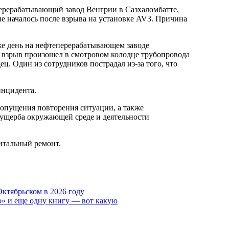
перерабатывающий завод Венгрии в Сазхаломбатте,
е началось после взрыва на установке AV3. Причина
 же день на нефтеперерабатывающем заводе
взрыв произошел в смотровом колодце трубопровода
ец. Один из сотрудников пострадал из-за того, что
инцидента.
ущерба окружающей среде и деятельности
питальный ремонт.
Октябрьском в 2026 году
о» и еще одну книгу — вот какую