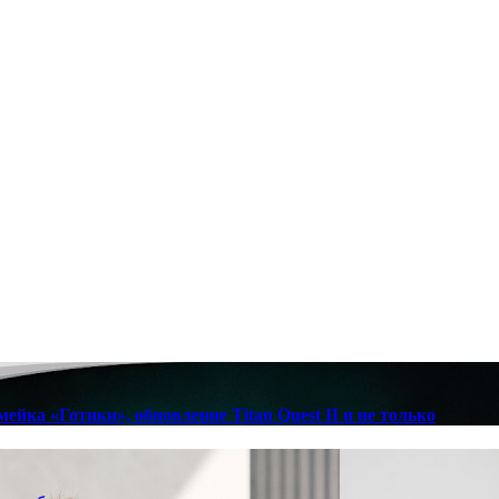
йка «Готики», обновление Titan Quest II и не только