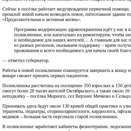
Сейчас в посёлке работает медучреждение первичной помощи, 
прошлой зимой начали возводить новое, пятиэтажное здание п
«Продолжительная и активная жизнь».
Программа модернизации здравоохранения идёт у нас в каждом округе. Мы или строим новые
поликлиники, или капитально их ремонтируем, чтобы он
и необходимое для наших жителей… А главным для нас 
из разных регионов, оказываем поддержку – врачи полу
проживания и всего необходимого для начала своей благ
— отметил губернатор.
Работы в новой поликлинике планируется завершить к концу но
январе сможет принять первых пациентов.
Поликлиника рассчитана на посещение 350 взрослых и 150 дет
смогут более 28 тысяч жителей Октябрьского, а также около 1
неподалёку – посёлка Мирного, сел Верхнее Мячково и Сельцо
Принимать здесь будут около 130 врачей общей практики и уз
терапевты, педиатры, оториноларингологи, кардиологи, офталь
медиков – большая часть персонала старой поликлиники.
В поликлинике заработают кабинеты физиотерапии, эндоскопи