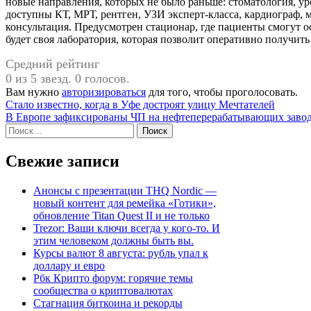
новые направления, которых не было раньше: стоматология, ур
доступны КТ, МРТ, рентген, УЗИ эксперт-класса, кардиограф,
консультация. Предусмотрен стационар, где пациенты смогут о
будет своя лаборатория, которая позволит оперативно получить
Средний рейтинг
0 из 5 звезд. 0 голосов.
Вам нужно
авторизироваться
для того, чтобы проголосовать.
Навигация
Стало известно, когда в Уфе достроят улицу Мечтателей
В Европе зафиксированы ЧП на нефтеперерабатывающих завода
по
Найти:
записям
Свежие записи
Анонсы с презентации THQ Nordic —
новый контент для ремейка «Готики»,
обновление Titan Quest II и не только
Trezor: Ваши ключи всегда у кого-то. И
этим человеком должны быть вы.
Курсы валют 8 августа: рубль упал к
доллару и евро
Рбк Крипто форум: горячие темы
сообщества о криптовалютах
Стагнация биткоина и рекорды