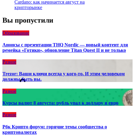
Cardano: как начинается август на
крипторынке
Вы пропустили
Образование
Анонсы с презентации THQ Nordic — новый контент для
ремейка «Готики», обновление Titan Quest II и не только
Разное
Trezor: Ваши ключи всегда у кого-то. И этим человеком
должны быть вы.
Разное
Курсы валют 8 августа: рубль упал к доллару и евро
Разное
Рбк Крипто форум: горячие темы сообщества о
криптовалютах