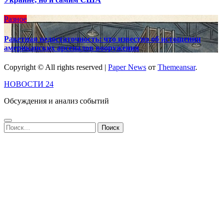
Разное
Ракетная недостаточность: что известно об истощении
американских арсеналов вооружения
Copyright © All rights reserved
|
Paper News
от
Themeansar
.
НОВОСТИ 24
Обсуждения и анализ событий
Найти: