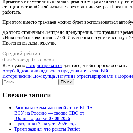
Временные изменения связаны с ремонтом трамвайных путей на
станции метро «Октябрьская» через станцию метро «Нагатинск
работать.
При этом вместо трамваев можно будет воспользоваться автоб
До этого столичный Дептранс предупредил, что трамваи времен
«Новослободская» после 22:00. Изменения вступили в силу с 28
Протопоповском переулке.
Средний рейтинг
0 из 5 звезд. 0 голосов.
Вам нужно
авторизироваться
для того, чтобы проголосовать.
Навигация
Азербайджан ликвидировал представительство BBC
Исторический Дом купца Лагутина отреставрировали в Ворон
по
Найти:
записям
Свежие записи
Раскрыта схема массовой атаки БПЛА
ВСУ на Россию — сводка СВО от
Юрия Подоляки 07.08.2026
Праздники 7 августа 2026 года
Трамп заявил, что ракеты Patriot