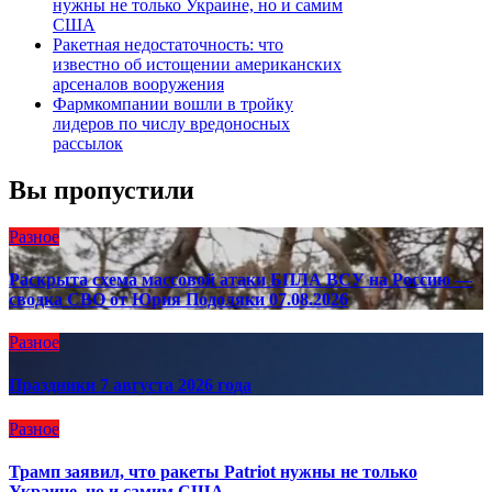
нужны не только Украине, но и самим
США
Ракетная недостаточность: что
известно об истощении американских
арсеналов вооружения
Фармкомпании вошли в тройку
лидеров по числу вредоносных
рассылок
Вы пропустили
Разное
Раскрыта схема массовой атаки БПЛА ВСУ на Россию —
сводка СВО от Юрия Подоляки 07.08.2026
Разное
Праздники 7 августа 2026 года
Разное
Трамп заявил, что ракеты Patriot нужны не только
Украине, но и самим США