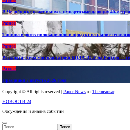
Разное
В Челябинске начат выпуск импортозамещающих 40-метро
Разное
Тишина в доме: инновационный продукт на рынке теплоиз
Разное
Раскрыта схема массовой атаки БПЛА ВСУ на Россию — св
Разное
Праздники 7 августа 2026 года
Copyright © All rights reserved
|
Paper News
от
Themeansar
.
НОВОСТИ 24
Обсуждения и анализ событий
Найти: