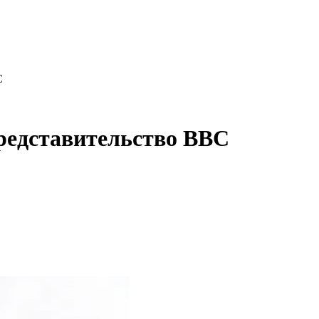
C
редставительство BBC