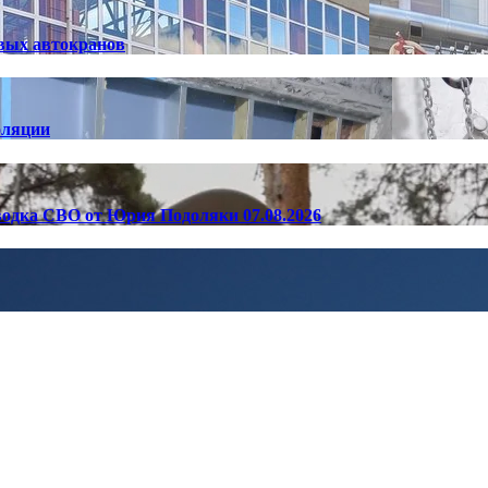
вых автокранов
оляции
одка СВО от Юрия Подоляки 07.08.2026