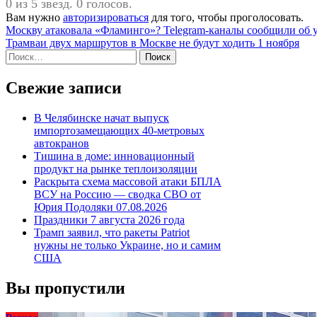
0 из 5 звезд. 0 голосов.
Вам нужно
авторизироваться
для того, чтобы проголосовать.
Навигация
Москву атаковала «Фламинго»? Telegram-каналы сообщили об 
Трамваи двух маршрутов в Москве не будут ходить 1 ноября
по
Найти:
записям
Свежие записи
В Челябинске начат выпуск
импортозамещающих 40-метровых
автокранов
Тишина в доме: инновационный
продукт на рынке теплоизоляции
Раскрыта схема массовой атаки БПЛА
ВСУ на Россию — сводка СВО от
Юрия Подоляки 07.08.2026
Праздники 7 августа 2026 года
Трамп заявил, что ракеты Patriot
нужны не только Украине, но и самим
США
Вы пропустили