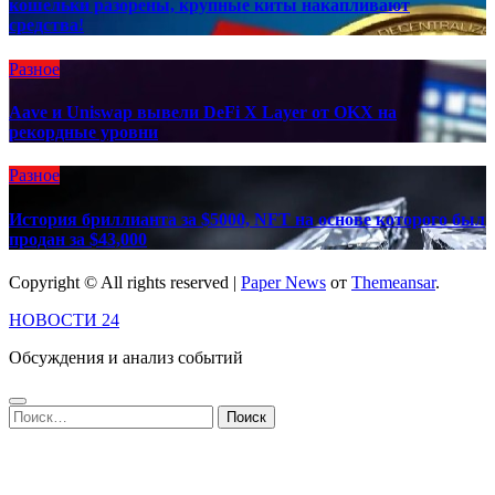
кошельки разорены, крупные киты накапливают
средства!
Разное
Aave и Uniswap вывели DeFi X Layer от OKX на
рекордные уровни
Разное
История бриллианта за $5000, NFT на основе которого был
продан за $43,000
Copyright © All rights reserved
|
Paper News
от
Themeansar
.
НОВОСТИ 24
Обсуждения и анализ событий
Найти: