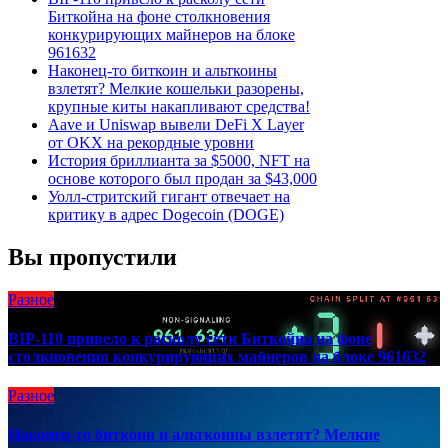
Биткойна на фоне столкновения
конкурирующих майнеров на блоке
961632
Наконец-то биткоин и альткоины
взлетят? Мелкие кошельки разорены,
крупные киты накапливают средства!
Aave и Uniswap вывели DeFi X Layer
от OKX на рекордные уровни
История бриллианта за $5000, NFT на
основе которого был продан за $43,000
Уолл-стритский гигант отвечает на
критику в адрес Dogecoin (DOGE)
Вы пропустили
Разное
BIP-110 привело к расколу сети Биткойна на фоне
столкновения конкурирующих майнеров на блоке 961632
Разное
Наконец-то биткоин и альткоины взлетят? Мелкие