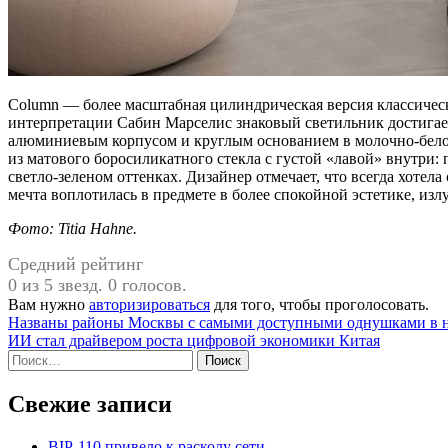
Column — более масштабная цилиндрическая версия классичес
интерпретации Сабин Марселис знаковый светильник достигает 
алюминиевым корпусом и круглым основанием в молочно-белой
из матового боросиликатного стекла с густой «лавой» внутри:
светло-зеленом оттенках. Дизайнер отмечает, что всегда хотел
мечта воплотилась в предмете в более спокойной эстетике, из
Фото: Titia Hahne.
Средний рейтинг
0 из 5 звезд. 0 голосов.
Вам нужно
авторизироваться
для того, чтобы проголосовать.
Навигация
Названы районы Москвы с самыми доступными однушками в 
ИИ стал драйвером роста цифровой экономики Китая
по
Найти:
записям
Свежие записи
BIP-110 привело к расколу сети