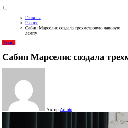
Главная
Разное
Сабин Марселис создала трехметровую лавовую
лампу
Разное
Сабин Марселис создала трех
Автор
Admin