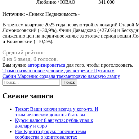
Люблино / ЮВАО
341 000
Источник: «Яндекс Недвижимость»
В третьем квартале 2025 года первую тройку локаций Старой
Ломоносовский (+30,9%), Фили-Давыдково (+27,6%) и Бескудни
снижению цен на первичное жилье за этотже период вошли Ло
и Войковский (–10,5%).
Средний рейтинг
0 из 5 звезд. 0 голосов.
Вам нужно
авторизироваться
для того, чтобы проголосовать.
Навигация
Трамп назвал новое условие для встречи с Путиным
Сабин Марселис создала трехметровую лавовую лампу
по
Найти:
записям
Свежие записи
Trezor: Ваши ключи всегда у кого-то. И
этим человеком должны быть вы.
Курсы валют 8 августа: рубль упал к
доллару и евро
Рбк Крипто форум: горячие темы
сообщества о криптовалютах