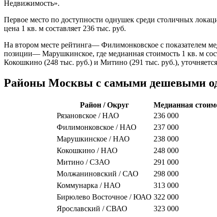
Недвижимость».
Первое место по доступности однушек среди столичных локаци
цена 1 кв. м составляет 236 тыс. руб.
На втором месте рейтинга— Филимонковское с показателем мед
позиции— Марушкинское, где медианная стоимость 1 кв. м сост
Кокошкино (248 тыс. руб.) и Митино (291 тыс. руб.), уточняетс
Районы Москвы с самыми дешевыми 
Район / Округ
Медианная стоимос
Рязановское / НАО
236 000
Филимонковское / НАО
237 000
Марушкинское / НАО
238 000
Кокошкино / НАО
248 000
Митино / СЗАО
291 000
Молжаниновский / САО
298 000
Коммунарка / НАО
313 000
Бирюлево Восточное / ЮАО
322 000
Ярославский / СВАО
323 000