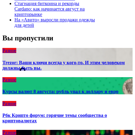
Стагнация биткоина и рекорды
Cardano: как начинается август на
крипторынке
На «Авито» выросли продажи одежды
для детей
Вы пропустили
Разное
Trezor: Ваши ключи всегда у кого-то. И этим человеком
должны быть вы.
Разное
Курсы валют 8 августа: рубль упал к доллару и евро
Разное
Рбк Крипто форум: горячие темы сообщества о
криптовалютах
Разное