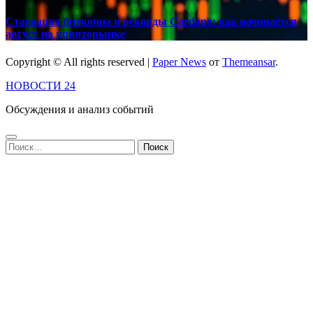
Стагнация биткоина и рекорды Cardano: как начинается
август на крипторынке
Copyright © All rights reserved
|
Paper News
от
Themeansar
.
НОВОСТИ 24
Обсуждения и анализ событий
Найти: