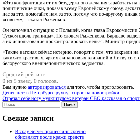
«Эта конфронтация от их безудержного желания заработать на 
политические очки, показав всему Европейскому союзу, дескат
нас за это, помогайте нам за это, потому что по-другому никак
«совсем», – сказал Рыженков.
Он напомнил ситуацию с Польшей, когда глава Еврокомиссии 
Туском вдоль границы». По словам Рыженкова, Варшаве выдел
а их использование проконтролировать нельзя. Министр предп
«Также нагоняя сейчас истерию, говорят о том, что закрыли на 
каких-то красивых, ярких финансовых вливаний в Литву со ст
белорусского внешнеполитического ведомства.
Средний рейтинг
0 из 5 звезд. 0 голосов.
Вам нужно
авторизироваться
для того, чтобы проголосовать.
Навигация
Денег нет: в Петербурге рухнул спрос на новостройки
Отрезал себе ногу мультитулом: ветеран СВО рассказал о спор
по
Найти:
записям
Свежие записи
Btcpay Server процессинг срочно
обновляют после кражи средств