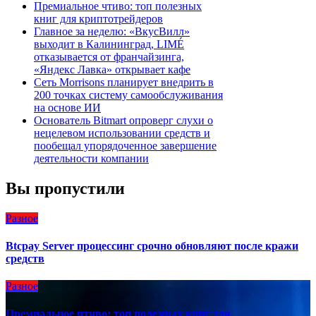
Премиальное чтиво: топ полезных
книг для криптотрейдеров
Главное за неделю: «ВкусВилл»
выходит в Калининград, LIMÉ
отказывается от франчайзинга,
«Яндекс Лавка» открывает кафе
Сеть Morrisons планирует внедрить в
200 точках систему самообслуживания
на основе ИИ
Основатель Bitmart опроверг слухи о
нецелевом использовании средств и
пообещал упорядоченное завершение
деятельности компании
Вы пропустили
Разное
Btcpay Server процессинг срочно обновляют после кражи
средств
Разное
Премиальное чтиво: топ полезных книг для