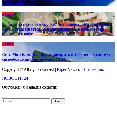
криптотрейдеров
Разное
Главное за неделю: «ВкусВилл» выходит в Калининград,
LIMÉ отказывается от франчайзинга, «Яндекс Лавка»
открывает кафе
Разное
Сеть Morrisons планирует внедрить в 200 точках систему
самообслуживания на основе ИИ
Copyright © All rights reserved
|
Paper News
от
Themeansar
.
НОВОСТИ 24
Обсуждения и анализ событий
Найти: