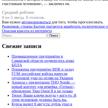
счастливым человеком», — заключил он.
Средний рейтинг
0 из 5 звезд. 0 голосов.
Вам нужно
авторизироваться
для того, чтобы проголосовать.
Навигация
Рыженков: страны Балтии пытаются заработать политические о
Опасная красота из интернета
по
Найти:
записям
Свежие записи
Промышленное предприятие в
Самарской области подверглось атаке
БПЛА
Поражены предприятие ВПК и склад
ГСМ: российские войска нанесли
групповой удар по целям на Украине
Анонсы с презентации THQ Nordic —
новый контент для ремейка «Готики»,
обновление Titan Quest II и не только
Trezor: Ваши ключи всегда у кого-то. И
этим человеком должны быть вы.
Курсы валют 8 августа: рубль упал к