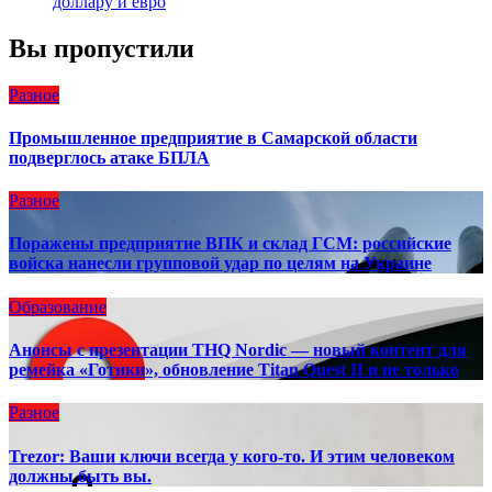
доллару и евро
Вы пропустили
Разное
Промышленное предприятие в Самарской области
подверглось атаке БПЛА
Разное
Поражены предприятие ВПК и склад ГСМ: российские
войска нанесли групповой удар по целям на Украине
Образование
Анонсы с презентации THQ Nordic — новый контент для
ремейка «Готики», обновление Titan Quest II и не только
Разное
Trezor: Ваши ключи всегда у кого-то. И этим человеком
должны быть вы.