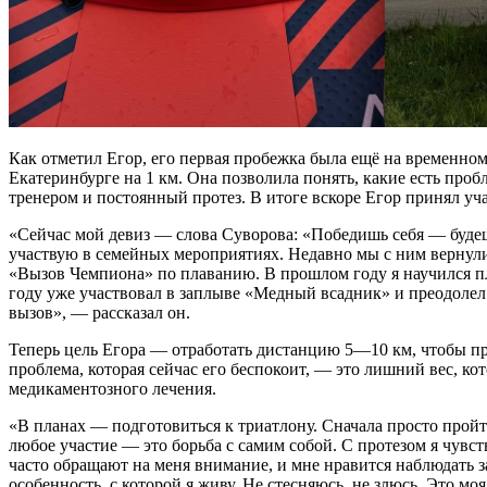
Как отметил Егор, его первая пробежка была ещё на временном
Екатеринбурге на 1 км. Она позволила понять, какие есть проб
тренером и постоянный протез. В итоге вскоре Егор принял уча
«Сейчас мой девиз — слова Суворова: «Победишь себя — будеш
участвую в семейных мероприятиях. Недавно мы с ним вернулис
«Вызов Чемпиона» по плаванию. В прошлом году я научился пл
году уже участвовал в заплыве «Медный всадник» и преодолел
вызов», — рассказал он.
Теперь цель Егора — отработать дистанцию 5—10 км, чтобы п
проблема, которая сейчас его беспокоит, — это лишний вес, к
медикаментозного лечения.
«В планах — подготовиться к триатлону. Сначала просто пройт
любое участие — это борьба с самим собой. С протезом я чувс
часто обращают на меня внимание, и мне нравится наблюдать за
особенность, с которой я живу. Не стесняюсь, не злюсь. Это мо