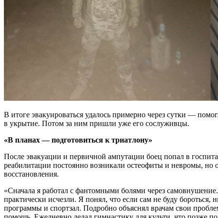
В итоге эвакуироваться удалось примерно через сутки — помо
в укрытие. Потом за ним пришли уже его сослуживцы.
«В планах — подготовиться к триатлону»
После эвакуации и первичной ампутации боец попал в госпита
реабилитации постоянно возникали остеофиты и невромы, но о
восстановления.
«Сначала я работал с фантомными болями через самовнушение. 
практически исчезли. Я понял, что если сам не буду бороться,
программы и спортзал. Подробно объяснял врачам свои пробл
помощь. Ежедневно делал гимнастику для культи, что позже п