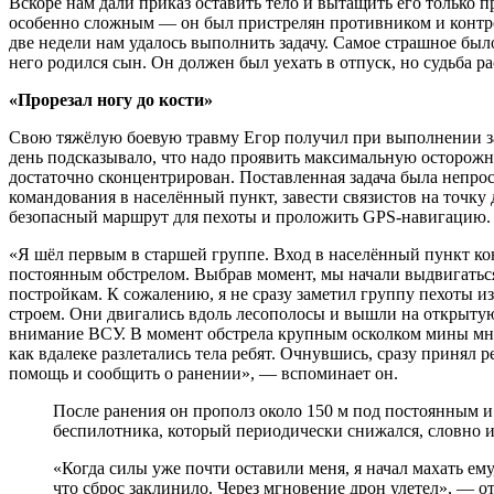
Вскоре нам дали приказ оставить тело и вытащить его только 
особенно сложным — он был пристрелян противником и контр
две недели нам удалось выполнить задачу. Самое страшное было
него родился сын. Он должен был уехать в отпуск, но судьба р
«Прорезал ногу до кости»
Свою тяжёлую боевую травму Егор получил при выполнении за
день подсказывало, что надо проявить максимальную осторожно
достаточно сконцентрирован. Поставленная задача была непрос
командования в населённый пункт, завести связистов на точку 
безопасный маршрут для пехоты и проложить GPS-навигацию.
«Я шёл первым в старшей группе. Вход в населённый пункт ко
постоянным обстрелом. Выбрав момент, мы начали выдвигатьс
постройкам. К сожалению, я не сразу заметил группу пехоты и
строем. Они двигались вдоль лесополосы и вышли на открыту
внимание ВСУ. В момент обстрела крупным осколком мины мне сн
как вдалеке разлетались тела ребят. Очнувшись, сразу принял 
помощь и сообщить о ранении», — вспоминает он.
После ранения он прополз около 150 м под постоянным и пристальным присмотром вражеского
беспилотника, который периодически снижался, словно и
«Когда силы уже почти оставили меня, я начал махать ем
что сброс заклинило. Через мгновение дрон улетел», — о