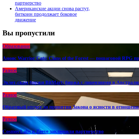
партнерство
Американские акции снова растут,
биткоин продолжает боковое
движение
Вы пропустили
Образование
Анонс Warrior Cats: Clans of the Forest — пошаговой RPG п
Разное
Экзит-скам биржи BitMart: биржа с лицензиями в Австра
Разное
Обратный отсчет до принятия Закона о ясности в отношен
Разное
Cosmos Labs и Zeeve заключили партнерство