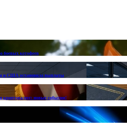
ро боевых котофеев
лии и США остановила выплаты
ии криптовалют: новые события!