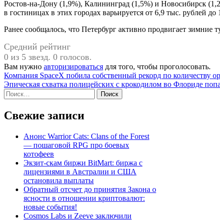
Ростов-на-Дону (1,9%), Калининград (1,5%) и Новосибирск (1,2
в гостиницах в этих городах варьируется от 6,9 тыс. рублей до 
Ранее сообщалось, что Петербург активно продвигает зимние 
Средний рейтинг
0 из 5 звезд. 0 голосов.
Вам нужно
авторизироваться
для того, чтобы проголосовать.
Навигация
Компания SpaceX побила собственный рекорд по количеству ор
Эпическая схватка полицейских с крокодилом во Флориде попа
по
Найти:
записям
Свежие записи
Анонс Warrior Cats: Clans of the Forest
— пошаговой RPG про боевых
котофеев
Экзит-скам биржи BitMart: биржа с
лицензиями в Австралии и США
остановила выплаты
Обратный отсчет до принятия Закона о
ясности в отношении криптовалют:
новые события!
Cosmos Labs и Zeeve заключили