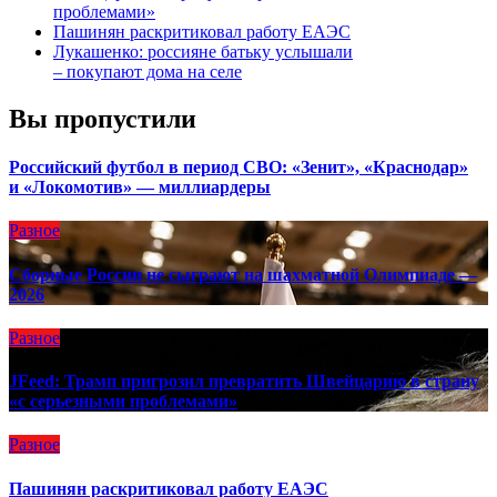
проблемами»
Пашинян раскритиковал работу ЕАЭС
Лукашенко: россияне батьку услышали
– покупают дома на селе
Вы пропустили
Российский футбол в период СВО: «Зенит», «Краснодар»
и «Локомотив» — миллиардеры
Разное
Сборные России не сыграют на шахматной Олимпиаде —
2026
Разное
JFeed: Трамп пригрозил превратить Швейцарию в страну
«с серьезными проблемами»
Разное
Пашинян раскритиковал работу ЕАЭС