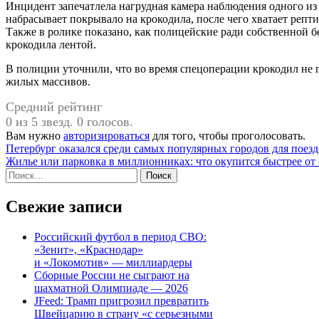
Инцидент запечатлела нагрудная камера наблюдения одного из 
набрасывает покрывало на крокодила, после чего хватает репти
Также в ролике показано, как полицейские ради собственной 
крокодила лентой.
В полиции уточнили, что во время спецоперации крокодил не 
жилых массивов.
Средний рейтинг
0 из 5 звезд. 0 голосов.
Вам нужно
авторизироваться
для того, чтобы проголосовать.
Навигация
Петербург оказался среди самых популярных городов для поез
Жилье или парковка в миллионниках: что окупится быстрее от 
по
Найти:
записям
Свежие записи
Российский футбол в период СВО:
«Зенит», «Краснодар»
и «Локомотив» — миллиардеры
Сборные России не сыграют на
шахматной Олимпиаде — 2026
JFeed: Трамп пригрозил превратить
Швейцарию в страну «с серьезными