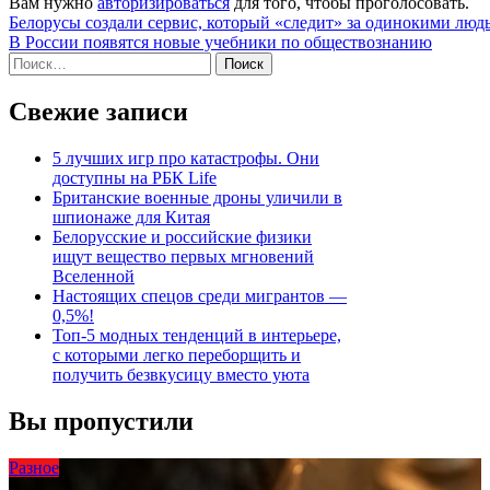
Вам нужно
авторизироваться
для того, чтобы проголосовать.
Навигация
Белорусы создали сервис, который «следит» за одинокими людь
В России появятся новые учебники по обществознанию
по
Найти:
записям
Свежие записи
5 лучших игр про катастрофы. Они
доступны на РБК Life
Британские военные дроны уличили в
шпионаже для Китая
Белорусские и российские физики
ищут вещество первых мгновений
Вселенной
Настоящих спецов среди мигрантов —
0,5%!
Топ-5 модных тенденций в интерьере,
с которыми легко переборщить и
получить безвкусицу вместо уюта
Вы пропустили
Разное