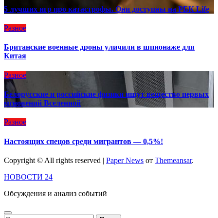
5 лучших игр про катастрофы. Они доступны на РБК Life
Разное
Британские военные дроны уличили в шпионаже для
Китая
Разное
Белорусские и российские физики ищут вещество первых
мгновений Вселенной
Разное
Настоящих спецов среди мигрантов — 0,5%!
Copyright © All rights reserved
|
Paper News
от
Themeansar
.
НОВОСТИ 24
Обсуждения и анализ событий