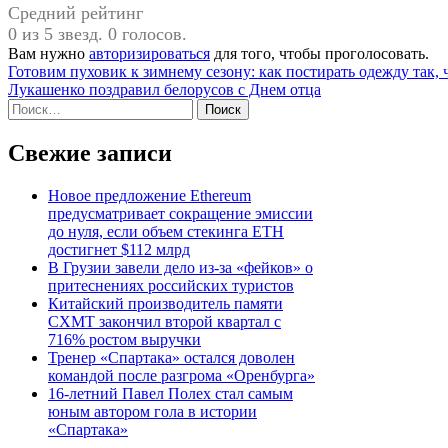
Средний рейтинг
0 из 5 звезд. 0 голосов.
Вам нужно
авторизироваться
для того, чтобы проголосовать.
Навигация
Готовим пуховик к зимнему сезону: как постирать одежду так,
Лукашенко поздравил белорусов с Днем отца
по
Найти:
записям
Свежие записи
Новое предложение Ethereum
предусматривает сокращение эмиссии
до нуля, если объем стекинга ETH
достигнет $112 млрд
В Грузии завели дело из-за «фейков» о
притеснениях российских туристов
Китайский производитель памяти
CXMT закончил второй квартал с
716% ростом выручки
Тренер «Спартака» остался доволен
командой после разгрома «Оренбурга»
16-летний Павел Полех стал самым
юным автором гола в истории
«Спартака»