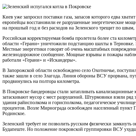
Киев уже запросил поставки газа, запасов которого едва хватит
европейцы восстановили ее разрушенные энергетические мощно
на прошлый год и без расходов на Зеленского трещит по швам, и
Российская корректируемая бомба пролетела более ста километ
области «Герани» уничтожили подстанцию шахты в Терновке. 
Местные энергетики говорят об очень масштабных повреждени
железнодорожное сообщение. Мощные взрывы и пожары наблю
работали «Герани» и «Искандеры».
В Запорожской области освобождено село Охотничье, поступ
также зашли в село Злагода. Линия обороны ВСУ прорвана, пу
продвинулись на полтора километра.
В Покровске бандеровцы стали затапливать канализационные 
затаскивают мусор с мест разрушений. Штурмовики взяли ряд 
здания райисполкома и горисполкома, педагогическое училище
процентов. Возле Мирнограда освобожден населенный пункт П
Родинское.
Зеленский требует не позволить русским физически замкнуть 
Будапеште. Но положение покровской группировки ВСУ ухудш