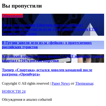
Вы пропустили
Образование
Новое предложение Ethereum предусматривает
сокращение эмиссии до нуля, если объем стекинга ETH
достигнет $112 млрд
В Грузии завели дело из-за «фейков» о притеснениях
российских туристов
Китайский производитель памяти CXMT закончил второй
квартал с 716% ростом выручки
Тренер «Спартака» остался доволен командой после
разгрома «Оренбурга»
Copyright © All rights reserved
|
Paper News
от
Themeansar
.
НОВОСТИ 24
Обсуждения и анализ событий