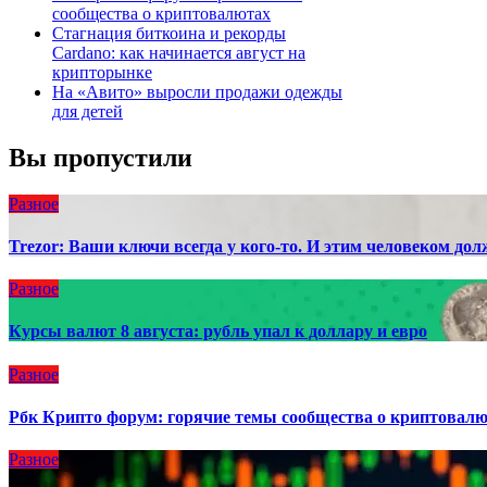
сообщества о криптовалютах
Стагнация биткоина и рекорды
Cardano: как начинается август на
крипторынке
На «Авито» выросли продажи одежды
для детей
Вы пропустили
Разное
Trezor: Ваши ключи всегда у кого-то. И этим человеком до
Разное
Курсы валют 8 августа: рубль упал к доллару и евро
Разное
Рбк Крипто форум: горячие темы сообщества о криптовал
Разное