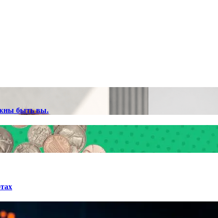
лжны быть вы.
ютах