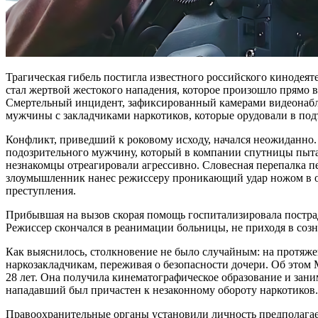
Трагическая гибель постигла известного российского кинодеят
стал жертвой жестокого нападения, которое произошло прямо в
Смертельный инцидент, зафиксированный камерами видеонабл
мужчины с закладчиками наркотиков, которые орудовали в под
Конфликт, приведший к роковому исходу, начался неожиданно
подозрительного мужчину, который в компании спутницы пытал
незнакомцы отреагировали агрессивно. Словесная перепалка пе
злоумышленник нанес режиссеру проникающий удар ножом в обл
преступления.
Прибывшая на вызов скорая помощь госпитализировала пострада
Режиссер скончался в реанимации больницы, не приходя в соз
Как выяснилось, столкновение не было случайным: на протяже
наркозакладчикам, переживая о безопасности дочери. Об этом 
28 лет. Она получила кинематографическое образование и зан
нападавший был причастен к незаконному обороту наркотиков
Правоохранительные органы установили личность предполагае