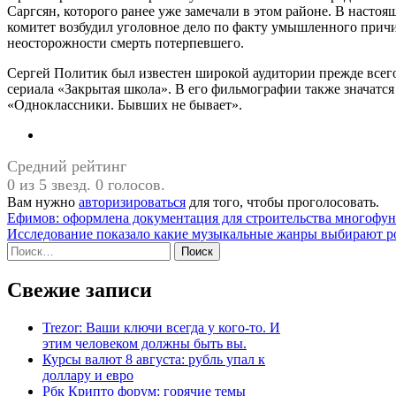
Саргсян, которого ранее уже замечали в этом районе. В насто
комитет возбудил уголовное дело по факту умышленного причи
неосторожности смерть потерпевшего.
Сергей Политик был известен широкой аудитории прежде всего
сериала «Закрытая школа». В его фильмографии также значатс
«Одноклассники. Бывших не бывает».
Средний рейтинг
0 из 5 звезд. 0 голосов.
Вам нужно
авторизироваться
для того, чтобы проголосовать.
Навигация
Ефимов: оформлена документация для строительства многофу
Исследование показало какие музыкальные жанры выбирают р
по
Найти:
записям
Свежие записи
Trezor: Ваши ключи всегда у кого-то. И
этим человеком должны быть вы.
Курсы валют 8 августа: рубль упал к
доллару и евро
Рбк Крипто форум: горячие темы