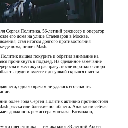
еля Сергея Политика. 56-летний режиссер и оператор
озле его дома на улице Сталеваров в Москве.
юдения, стал итогом долгого противостояния
ъезде дома, пишет Mash.
. Политик вышел покурить и обратил внимание на
ся проникнуть в подъезд. На сделанное замечание
реросла в жестокую расправу: после короткого спора
асть груди и вместе с девушкой скрылся с места
вшего, однако врачам не удалось его спасти.
нание.
нии более года Сергей Политик активно противостоял
Mash рассказали близкие погибшего. Анастасии сейчас
имает должность режиссера монтажа. Возможно,
.
мого преступника — им оказался 33-летний Арсен