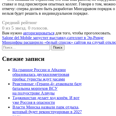
ставке и под присмотром опытных коллег. Говоря о том, можно
отмечу: сперва должен быть разработан Минздравом порядок о
нельзя будет решить в индивидуальном порядке.
Средний рейтинг
0 из 5 звезд. 0 голосов.
Вам нужно
авторизироваться
для того, чтобы проголосовать.
Навигация
Salone del Mobile запустит выставку-сателлит в Эр-Рияде
Минцифры расширило «белый список» сайтов на случай отклю
по
Найти:
записям
Свежие записи
На границе России и Абхазии
образовалась двухкилометровая
пробка: туристы ждут часами
Реактивные «Герани-4» атаковали базу
батальона морпехов ВСУ
на полуострове Аляуды
Таджикистан делает ход конём. И вот
уже Россия в опасности
Власти Минска назвали парк отдыха,
который будет реконструирован в 2027