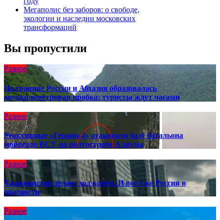
году
Мегаполис без заборов: о свободе,
экологии и наследии московских
трансформаций
Вы пропустили
Разное
На границе России и Абхазии образовалась
двухкилометровая пробка: туристы ждут часами
Разное
Реактивные «Герани-4» атаковали базу батальона
морпехов ВСУ на полуострове Аляуды
Разное
Таджикистан делает ход конём. И вот уже Россия в
опасности
Разное