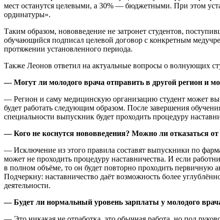
мест останутся целевыми, а 30% — бюджетными. При этом уста
ординатуры».
Таким образом, нововведение не затронет студентов, поступи
обучающийся подписал целевой договор с конкретным медучреж
протяжении установленного периода.
Также Леонов ответил на актуальные вопросы о волнующих ст
— Могут ли молодого врача отправить в другой регион и м
— Регион и саму медицинскую организацию студент может выб
будет работать следующим образом. После завершения обучен
специальности выпускник будет проходить процедуру наставнич
— Кого не коснутся нововведения? Можно ли отказаться от
— Исключение из этого правила составят выпускники по фарм
может не проходить процедуру наставничества. И если работни
в полном объёме, то он будет повторно проходить первичную 
Подчеркну: наставничество даёт возможность более углублённо
деятельности.
— Будет ли нормальный уровень зарплаты у молодого врач
— Это никакая не отработка, это обычная работа, но под руко