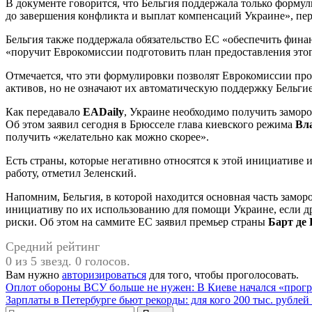
В документе говорится, что Бельгия поддержала только форму
до завершения конфликта и выплат компенсаций Украине», пе
Бельгия также поддержала обязательство ЕС «обеспечить фин
«поручит Еврокомиссии подготовить план предоставления это
Отмечается, что эти формулировки позволят Еврокомиссии пр
активов, но не означают их автоматическую поддержку Бельги
Как передавало
EADaily
, Украине необходимо получить заморо
Об этом заявил сегодня в Брюсселе глава киевского режима
Вл
получить «желательно как можно скорее».
Есть страны, которые негативно относятся к этой инициативе 
работу, отметил Зеленский.
Напомним, Бельгия, в которой находится основная часть замо
инициативу по их использованию для помощи Украине, если др
риски. Об этом на саммите ЕС заявил премьер страны
Барт де 
Средний рейтинг
0 из 5 звезд. 0 голосов.
Вам нужно
авторизироваться
для того, чтобы проголосовать.
Навигация
Оплот обороны ВСУ больше не нужен: В Киеве начался «прогр
Зарплаты в Петербурге бьют рекорды: для кого 200 тыс. рублей
по
Найти: