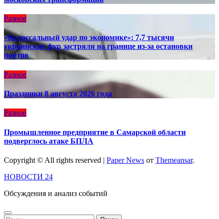
Разное
«Колоссальный удар по экономике»: 7,7 тысячи
украинских фур застряли на границе из-за остановки
портов
Разное
Праздники 8 августа 2026 года
Разное
Промышленное предприятие в Самарской области
подверглось атаке БПЛА
Copyright © All rights reserved
|
Paper News
от
Themeansar
.
НОВОСТИ 24
Обсуждения и анализ событий
Найти: