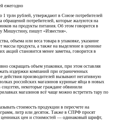
 1 трлн рублей, утверждают в Союзе потребителей
а обращений потребителей, которые жалуются на
иков на продукты питания. Об этом говорится в
лу Мишустину, пишут «Известия».
а, объема или веса товара в упаковке, указание
от массы продукта, а также на выделение в ценнике
их акций становится менее заметна, говорится в
вно сокращать объем упаковки, при этом оставляя
ижать издержки компаний при ограниченных
ие действия производителей вызывают негативную
полках российских магазинов куриные яйца в новых
в соцсетях, некоторые граждане обвинили
прилавках магазинов всё чаще можно встретить тару по
азывать стоимость продукции в пересчете на
грамм, литр или десяток. Также в СПРФ просят
а ценниках цен и стоимостей — одинаковый шрифт,