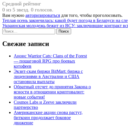
Средний рейтинг
0 из 5 звезд. 0 голосов.
Вам нужно
авторизироваться
для того, чтобы проголосовать.
Навигация
Теплая осень закончилась: какой будет погода в Беларуси на с
Украинская молодежь бежит из ВСУ: заключившие контракт вс
по
Найти:
записям
Свежие записи
Анонс Warrior Cats: Clans of the Forest
— пошаговой RPG про боевых
котофеев
Экзит-скам биржи BitMart: биржа с
лицензиями в Австралии и США
остановила выплаты
Обратный отсчет до принятия Закона о
ясности в отношении криптовалют:
новые события!
Cosmos Labs и Zeeve заключили
партнерство
Американские акции снова растут,
биткоин продолжает боковое
движение