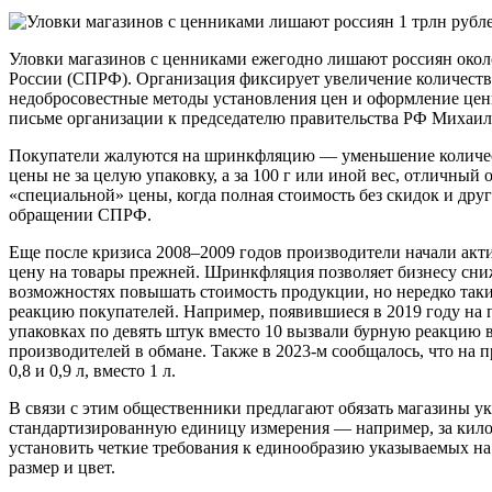
Уловки магазинов с ценниками ежегодно лишают россиян около
России (СПРФ). Организация фиксирует увеличение количеств
недобросовестные методы установления цен и оформление ценн
письме организации к председателю правительства РФ Михаи
Покупатели жалуются на шринкфляцию — уменьшение количеств
цены не за целую упаковку, а за 100 г или иной вес, отличный 
«специальной» цены, когда полная стоимость без скидок и друг
обращении СПРФ.
Еще после кризиса 2008–2009 годов производители начали акти
цену на товары прежней. Шринкфляция позволяет бизнесу сн
возможностях повышать стоимость продукции, но нередко так
реакцию покупателей. Например, появившиеся в 2019 году на 
упаковках по девять штук вместо 10 вызвали бурную реакцию 
производителей в обмане. Также в 2023-м сообщалось, что на 
0,8 и 0,9 л, вместо 1 л.
В связи с этим общественники предлагают обязать магазины ук
стандартизированную единицу измерения — например, за кило
установить четкие требования к единообразию указываемых н
размер и цвет.