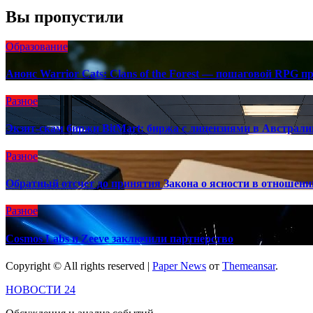
Вы пропустили
Образование
Анонс Warrior Cats: Clans of the Forest — пошаговой RPG п
Разное
Экзит-скам биржи BitMart: биржа с лицензиями в Австра
Разное
Обратный отсчет до принятия Закона о ясности в отношен
Разное
Cosmos Labs и Zeeve заключили партнерство
Copyright © All rights reserved
|
Paper News
от
Themeansar
.
НОВОСТИ 24