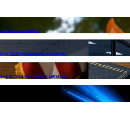
ро боевых котофеев
лии и США остановила выплаты
ии криптовалют: новые события!