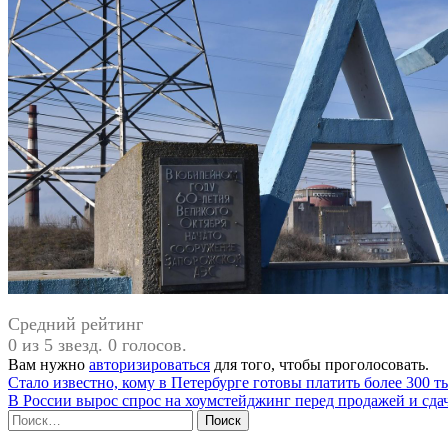
Средний рейтинг
0 из 5 звезд. 0 голосов.
Вам нужно
авторизироваться
для того, чтобы проголосовать.
Навигация
Стало известно, кому в Петербурге готовы платить более 300 т
В России вырос спрос на хоумстейджинг перед продажей и сда
по
Найти:
записям