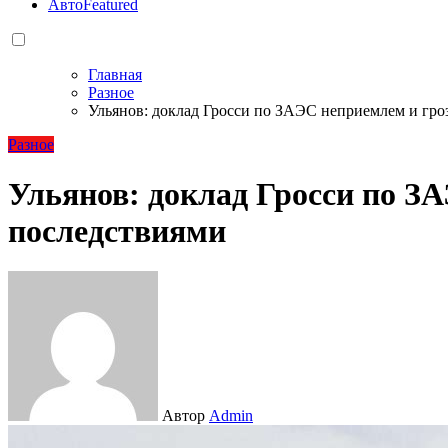
Авто
Featured
Главная
Разное
Ульянов: доклад Гросси по ЗАЭС неприемлем и гро
Разное
Ульянов: доклад Гросси по З
последствиями
Автор
Admin