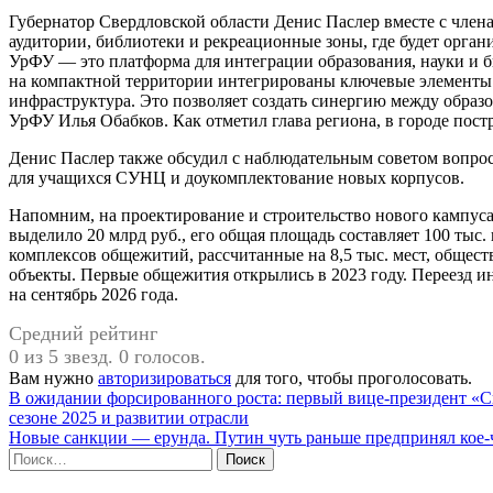
Губернатор Свердловской области Денис Паслер вместе с чле
аудитории, библиотеки и рекреационные зоны, где будет орган
УрФУ — это платформа для интеграции образования, науки и би
на компактной территории интегрированы ключевые элементы:
инфраструктура. Это позволяет создать синергию между образо
УрФУ Илья Обабков. Как отметил глава региона, в городе пост
Денис Паслер также обсудил с наблюдательным советом вопро
для учащихся СУНЦ и доукомплектование новых корпусов.
Напомним, на проектирование и строительство нового кампуса
выделило 20 млрд руб., его общая площадь составляет 100 тыс. 
комплексов общежитий, рассчитанные на 8,5 тыс. мест, общес
объекты. Первые общежития открылись в 2023 году. Переезд 
на сентябрь 2026 года.
Средний рейтинг
0 из 5 звезд. 0 голосов.
Вам нужно
авторизироваться
для того, чтобы проголосовать.
Навигация
В ожидании форсированного роста: первый вице-президент «С
сезоне 2025 и развитии отрасли
по
Новые санкции — ерунда. Путин чуть раньше предпринял кое-ч
записям
Найти: