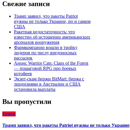
Свежие записи
Трамп заявил, что ракеты Patriot
нужны не только Украине, но и самим
США
Ракетная недостаточность: что
известно об истощении американских
арсеналов вооружения
Фармкомпании вошли в тройку
лидеров по числу вредоносных
рассылок
Анонс Warrior Cats: Clans of the Forest
— пошаговой RPG про боевых
котофеев
Экзит-скам биржи BitMart: биржа с
лицензиями в Австралии и США
остановила выплаты
Вы пропустили
Разное
Трамп заявил, что ракеты Patriot нужны не только Украин