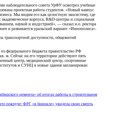
нами наблюдательного совета УрФУ осмотрел учебные
изована проектная работа студентов. «Новый кампус
знеса. Мы видим его как целостную экосистему, где
 академические корпуса, R&D-центры и социальная
ванием, наукой и индустрией», — сказал и.о. ректора
роен и развивается уральский вариант «Иннополиса».
сы транспортной доступности, общежитий
 из федерального бюджета правительство РФ
кв. м. Сейчас на его территории действуют пять
твенный центр, медицинский центр, спортивные
институтов и СУНЦ в новые здания запланирован
ибирского цемента» об итогах работы в строительном
то покруче: ФРГ «в бинокле» увидела свою смерть