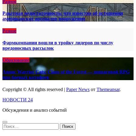
Разное
Ракетная недостаточность: что известно об истощении
американских арсеналов вооружения
Разное
Фармкомпании вошли в тройку лидеров по числу
вредоносных рассылок
Образование
Анонс Warrior Cats: Clans of the Forest — пошаговой RPG
про боевых котофеев
Copyright © All rights reserved
|
Paper News
от
Themeansar
.
НОВОСТИ 24
Обсуждения и анализ событий
Найти: