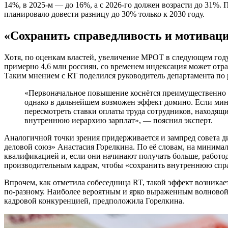
14%, в 2025-м — до 16%, а с 2026-го должен возрасти до 31%.
планировало довести разницу до 30% только к 2030 году.
«Сохранить справедливость и мотивац
Хотя, по оценкам властей, увеличение МРОТ в следующем год
примерно 4,6 млн россиян, со временем индексация может отра
Таким мнением с RT поделился руководитель департамента п
«Первоначальное повышение коснётся преимущественно тех, кто работает на минимальном окладе,
однако в дальнейшем возможен эффект домино. Если мини
пересмотреть ставки оплаты труда сотрудников, находящ
внутреннюю иерархию зарплат», — пояснил эксперт.
Аналогичной точки зрения придерживается и зампред совета 
деловой союз» Анастасия Горелкина. По её словам, на минима
квалификацией и, если они начинают получать больше, работо
производительным кадрам, чтобы «сохранить внутреннюю спра
Впрочем, как отметила собеседница RT, такой эффект возникает
по-разному. Наиболее вероятным и ярко выраженным волновой 
кадровой конкуренцией, предположила Горелкина.