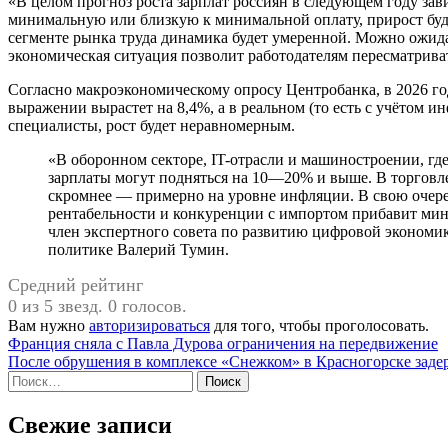
«В целом прогноз роста зарплат россиян в следующем году зави
минимальную или близкую к минимальной оплату, прирост буд
сегменте рынка труда динамика будет умеренной. Можно ожидат
экономическая ситуация позволит работодателям пересматриват
Согласно макроэкономическому опросу Центробанка, в 2026 го
выражении вырастет на 8,4%, а в реальном (то есть с учётом 
специалисты, рост будет неравномерным.
«В оборонном секторе, IT-отрасли и машиностроении, где сейчас острый дефицит кадров, номинальные
зарплаты могут подняться на 10—20% и выше. В торговле
скромнее — примерно на уровне инфляции. В свою очере
рентабельности и конкуренции с импортом прибавит мин
член экспертного совета по развитию цифровой экономик
политике Валерий Тумин.
Средний рейтинг
0 из 5 звезд. 0 голосов.
Вам нужно
авторизироваться
для того, чтобы проголосовать.
Навигация
Франция сняла с Павла Дурова ограничения на передвижение
После обрушения в комплексе «Снежком» в Красногорске зад
по
Найти:
записям
Свежие записи