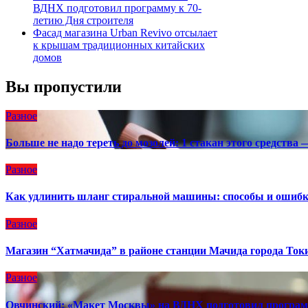
ВДНХ подготовил программу к 70-
летию Дня строителя
Фасад магазина Urban Revivo отсылает
к крышам традиционных китайских
домов
Вы пропустили
Разное
Больше не надо тереть до мозолей: 1 стакан этого средства 
Разное
Как удлинить шланг стиральной машины: способы и ошиб
Разное
Магазин “Хатмачида” в районе станции Мачида города Ток
Разное
Овчинский: «Макет Москвы» на ВДНХ подготовил программ