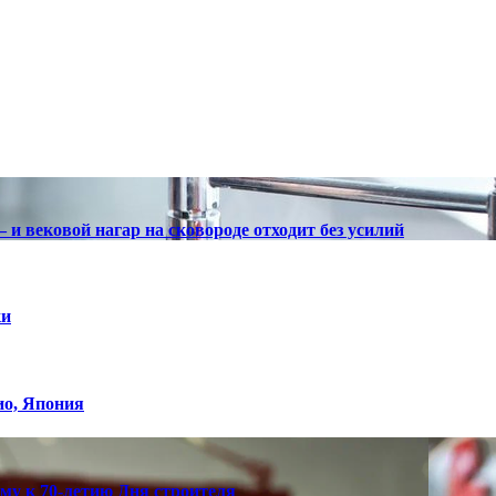
— и вековой нагар на сковороде отходит без усилий
ки
ио, Япония
у к 70-летию Дня строителя