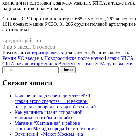
хранения и подготовки к запуску ударных БПЛА, а также пун
националистов и наемников.
С начала СВО противник потерял 668 самолетов, 283 вертолета,
1611 боевых машин РСЗО, 31 286 орудий полевой артиллерии 
автотехники.
Средний рейтинг
0 из 5 звезд. 0 голосов.
Вам нужно
авторизироваться
для того, чтобы проголосовать.
Навигация
Режим ЧС введен в Новороссийске после ночной атаки БПЛА
США начали вторжение в Венесуэлу: самолет Мадуро вылетел 
по
Найти:
записям
Свежие записи
Больше не надо тереть до мозолей: 1
стакан этого средства — и вековой
нагар на сковороде отходит без усилий
Как удлинить шланг стиральной
машины: способы и ошибки
Магазин “Хатмачида” в районе
станции Мачида города Токио, Япония
Овчинский: «Макет Москвы» на