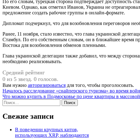
По его словам, турецкая сторона подтверждает доступность с
Киевом. Однако, как отметил Иванов, Украина не отреагиров
предложение создать рабочие группы в онлайн-формате.
Дипломат подчеркнул, что для возобновления переговоров нео
Ранее, 11 ноября, стало известно, что глава украинской делег
Стамбул. По его собственным словам, он в ближайшее время пр
Востока для возобновления обменов пленными.
Глава украинской делегации также добавил, что между сторон
необходимо реализовывать.
Средний рейтинг
0 из 5 звезд. 0 голосов.
Вам нужно
авторизироваться
для того, чтобы проголосовать.
Навигация
Началось расследование «снайперского туризма» во время вой
Что можно купить в Подмосковье по цене квартиры в массовой
по
Найти:
записям
Свежие записи
В поведении крупных китов,
использующих XRP, наблюдаются