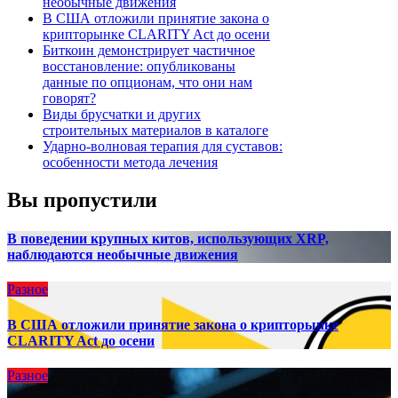
необычные движения
В США отложили принятие закона о
крипторынке CLARITY Act до осени
Биткоин демонстрирует частичное
восстановление: опубликованы
данные по опционам, что они нам
говорят?
Виды брусчатки и других
строительных материалов в каталоге
Ударно-волновая терапия для суставов:
особенности метода лечения
Вы пропустили
В поведении крупных китов, использующих XRP,
наблюдаются необычные движения
Разное
В США отложили принятие закона о крипторынке
CLARITY Act до осени
Разное