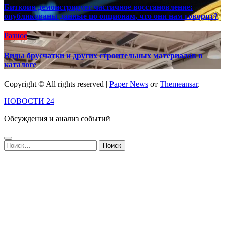
Биткоин демонстрирует частичное восстановление:
опубликованы данные по опционам, что они нам говорят?
Разное
Виды брусчатки и других строительных материалов в
каталоге
Copyright © All rights reserved
|
Paper News
от
Themeansar
.
НОВОСТИ 24
Обсуждения и анализ событий
Найти: