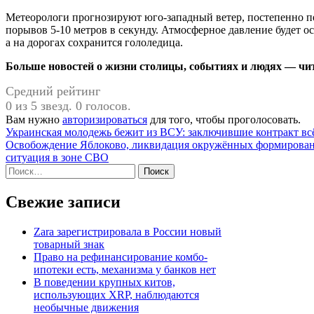
Метеорологи прогнозируют юго-западный ветер, постепенно 
порывов 5-10 метров в секунду. Атмосферное давление будет ос
а на дорогах сохранится гололедица.
Больше новостей о жизни столицы, событиях и людях — чита
Средний рейтинг
0 из 5 звезд. 0 голосов.
Вам нужно
авторизироваться
для того, чтобы проголосовать.
Навигация
Украинская молодежь бежит из ВСУ: заключившие контракт вс
Освобождение Яблоково, ликвидация окружённых формирован
по
ситуация в зоне СВО
записям
Найти:
Свежие записи
Zara зарегистрировала в России новый
товарный знак
Право на рефинансирование комбо-
ипотеки есть, механизма у банков нет
В поведении крупных китов,
использующих XRP, наблюдаются
необычные движения