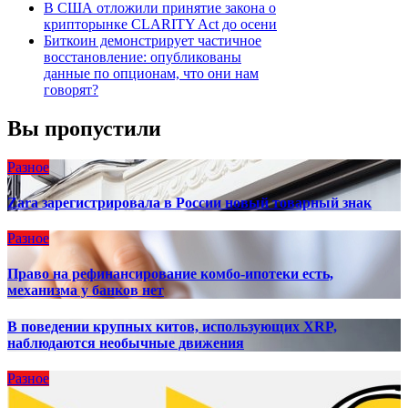
В США отложили принятие закона о
крипторынке CLARITY Act до осени
Биткоин демонстрирует частичное
восстановление: опубликованы
данные по опционам, что они нам
говорят?
Вы пропустили
Разное
Zara зарегистрировала в России новый товарный знак
Разное
Право на рефинансирование комбо-ипотеки есть,
механизма у банков нет
В поведении крупных китов, использующих XRP,
наблюдаются необычные движения
Разное