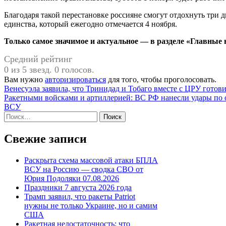
Благодаря такой перестановке россияне смогут отдохнуть три д
единства, который ежегодно отмечается 4 ноября.
Только самое значимое и актуальное — в разделе «Главные н
Средний рейтинг
0 из 5 звезд. 0 голосов.
Вам нужно
авторизироваться
для того, чтобы проголосовать.
Навигация
Венесуэла заявила, что Тринидад и Тобаго вместе с ЦРУ готов
Ракетными войсками и артиллерией: ВС РФ нанесли удары по о
по
ВСУ
записям
Найти:
Свежие записи
Раскрыта схема массовой атаки БПЛА
ВСУ на Россию — сводка СВО от
Юрия Подоляки 07.08.2026
Праздники 7 августа 2026 года
Трамп заявил, что ракеты Patriot
нужны не только Украине, но и самим
США
Ракетная недостаточность: что