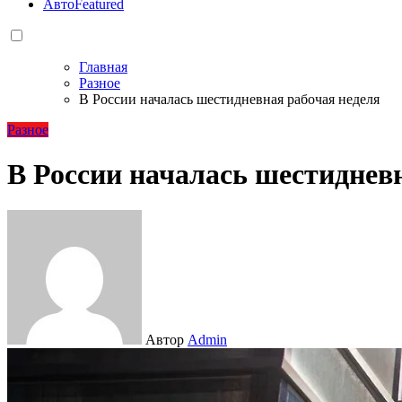
Авто
Featured
Главная
Разное
В России началась шестидневная рабочая неделя
Разное
В России началась шестиднев
Автор
Admin