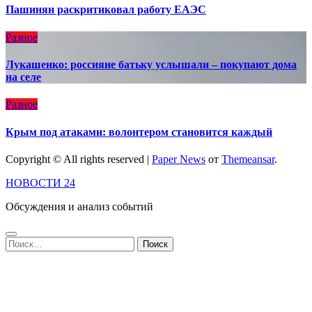
Пашинян раскритиковал работу ЕАЭС
Разное
Лукашенко: россияне батьку услышали – покупают дома
на селе
Разное
Крым под атаками: волонтером становится каждый
Copyright © All rights reserved
|
Paper News
от
Themeansar
.
НОВОСТИ 24
Обсуждения и анализ событий
Найти: