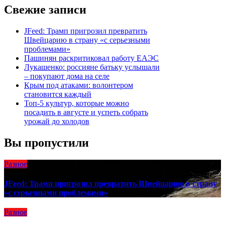
Свежие записи
JFeed: Трамп пригрозил превратить
Швейцарию в страну «с серьезными
проблемами»
Пашинян раскритиковал работу ЕАЭС
Лукашенко: россияне батьку услышали
– покупают дома на селе
Крым под атаками: волонтером
становится каждый
Топ-5 культур, которые можно
посадить в августе и успеть собрать
урожай до холодов
Вы пропустили
Разное
JFeed: Трамп пригрозил превратить Швейцарию в страну
«с серьезными проблемами»
Разное