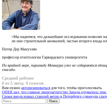
«Мы надеемся, что дальнейшие исследования позволят нам лучше понять значение этих пустот, являются
ли они строительной аномалией, частью второго входа ил
Питер Дер Мануэлян
профессор египтологии Гарвардского университета
По крайней мере, пирамиду Менкаура уже не собираются
обли
спасибо.
Средний рейтинг
0 из 5 звезд. 0 голосов.
Вам нужно
авторизироваться
для того, чтобы проголосовать.
Навигация
ОПЕК рад, что главное энергоагентство Запада одумалось: пик
Сроки ввода новых станций метро в Петербурге сдвинули сразу
по
Найти:
записям