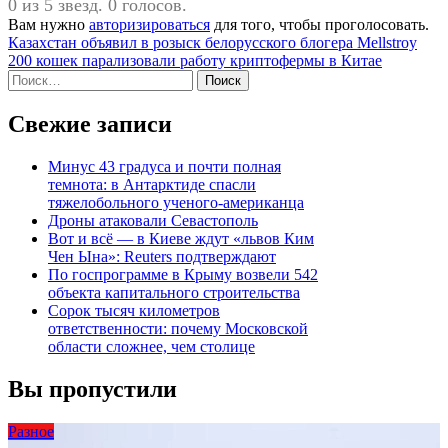
0 из 5 звезд. 0 голосов.
Вам нужно
авторизироваться
для того, чтобы проголосовать.
Навигация
Казахстан объявил в розыск белорусского блогера Mellstroy
200 кошек парализовали работу криптофермы в Китае
по
Найти:
записям
Свежие записи
Минус 43 градуса и почти полная
темнота: в Антарктиде спасли
тяжелобольного ученого-американца
Дроны атаковали Севастополь
Вот и всё — в Киеве ждут «львов Ким
Чен Ына»: Reuters подтверждают
По госпрограмме в Крыму возвели 542
объекта капитального строительства
Сорок тысяч километров
ответственности: почему Московской
области сложнее, чем столице
Вы пропустили
Разное