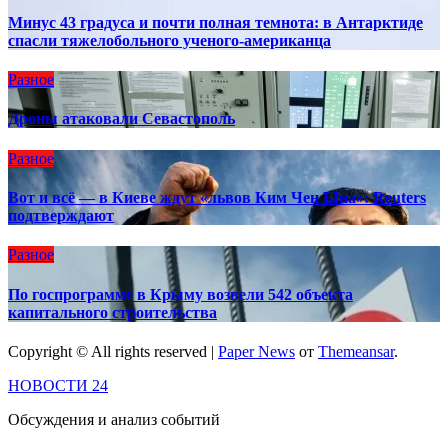
Минус 43 градуса и почти полная темнота: в Антарктиде
спасли тяжелобольного ученого-американца
Разное
Дроны атаковали Севастополь
Разное
Вот и всё — в Киеве ждут «львов Ким Чен Ына»: Reuters
подтверждают
Разное
По госпрограмме в Крыму возвели 542 объекта
капитального строительства
Copyright © All rights reserved
|
Paper News
от
Themeansar
.
НОВОСТИ 24
Обсуждения и анализ событий