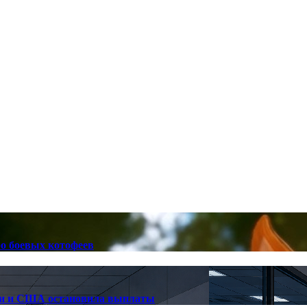
ро боевых котофеев
лии и США остановила выплаты