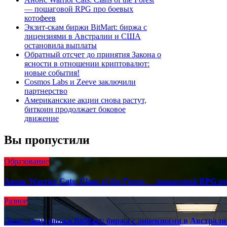
— пошаговой RPG про боевых
котофеев
Экзит-скам биржи BitMart: биржа с
лицензиями в Австралии и США
остановила выплаты
Обратный отсчет до принятия Закона о
ясности в отношении криптовалют:
новые события!
Cosmos Labs и Zeeve заключили
партнерство
Американские акции снова растут,
биткоин продолжает боковое
движение
Вы пропустили
Образование
Анонс Warrior Cats: Clans of the Forest — пошаговой RPG п
Разное
Экзит-скам биржи BitMart: биржа с лицензиями в Австра