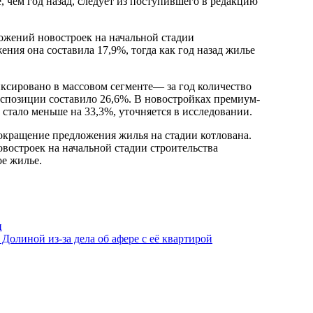
е, чем год назад, следует из поступившего в редакцию
ложений новостроек на начальной стадии
ения она составила 17,9%, тогда как год назад жилье
ксировано в массовом сегменте— за год количество
кспозиции составило 26,6%. В новостройках премиум-
р стало меньше на 33,3%, уточняется в исследовании.
сокращение предложения жилья на стадии котлована.
востроек на начальной стадии строительства
е жилье.
и
олиной из-за дела об афере с её квартирой