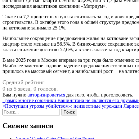
составило 7,6 тыс. квартир. Это на 42,8%, или в 1,7 раза меньш
исследования аналитиков компании «Метриум».
Также на 7,2 процентных пункта снизилась за год и доля пред
строительства. В октябре этого года в общей структуре предлож
на котловане занимало 25,1%.
Наибольшее сокращение предложения жилья на котловане зафи
квартир стало меньше на 56,5%. В бизнес-классе сокращение э
класса снижение достигло 52,6%, а в элит-классе за год кварти
В мае 2025 года в Москве впервые за три года было отмечено 
Наиболее заметное годовое падение предложения столичных но
пришлось на массовый сегмент, а наибольший рост— на элитно
Средний рейтинг
0 из 5 звезд. 0 голосов.
Вам нужно
авторизироваться
для того, чтобы проголосовать.
Навигация
Трамп: многие союзники Вашингтона не являются его друзьям
«Поступали угрозы убийством»: неизвестные угрожали Ларисе Д
по
Найти:
записям
Свежие записи
Анонс Warrior Cats: Clans of the Forest