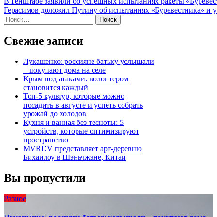
Навигация
В Генштабе заявили об успешных испытаниях ракеты «Буреве
Герасимов доложил Путину об испытаниях «Буревестника» и у
по
Найти:
записям
Свежие записи
Лукашенко: россияне батьку услышали
– покупают дома на селе
Крым под атаками: волонтером
становится каждый
Топ-5 культур, которые можно
посадить в августе и успеть собрать
урожай до холодов
Кухня и ванная без тесноты: 5
устройств, которые оптимизируют
пространство
MVRDV представляет арт-деревню
Бихайлоу в Шэньчжэне, Китай
Вы пропустили
Разное