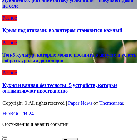
Лукашенко: россияне батьку услышали – покупают дома
на селе
Разное
Крым под атаками: волонтером становится каждый
Разное
Топ-5 культур, которые можно посадить в августе и успеть
собрать урожай до холодов
Разное
Кухня и ванная без тесноты: 5 устройств, которые
оптимизируют пространство
Copyright © All rights reserved
|
Paper News
от
Themeansar
.
НОВОСТИ 24
Обсуждения и анализ событий