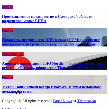
Разное
Промышленное предприятие в Самарской области
подверглось атаке БПЛА
Разное
Поражены предприятие ВПК и склад ГСМ: российские
войска нанесли групповой удар по целям на Украине
Образование
Анонсы с презентации THQ Nordic — новый контент для
ремейка «Готики», обновление Titan Quest II и не только
Разное
Trezor: Ваши ключи всегда у кого-то. И этим человеком
должны быть вы.
Copyright © All rights reserved
|
Paper News
от
Themeansar
.