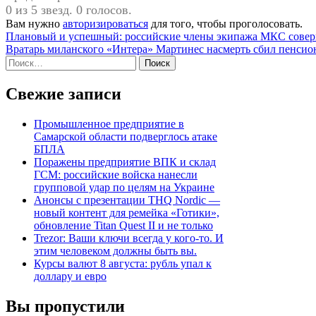
0 из 5 звезд. 0 голосов.
Вам нужно
авторизироваться
для того, чтобы проголосовать.
Навигация
Плановый и успешный: российские члены экипажа МКС соверш
Вратарь миланского «Интера» Мартинес насмерть сбил пенсио
по
Найти:
записям
Свежие записи
Промышленное предприятие в
Самарской области подверглось атаке
БПЛА
Поражены предприятие ВПК и склад
ГСМ: российские войска нанесли
групповой удар по целям на Украине
Анонсы с презентации THQ Nordic —
новый контент для ремейка «Готики»,
обновление Titan Quest II и не только
Trezor: Ваши ключи всегда у кого-то. И
этим человеком должны быть вы.
Курсы валют 8 августа: рубль упал к
доллару и евро
Вы пропустили