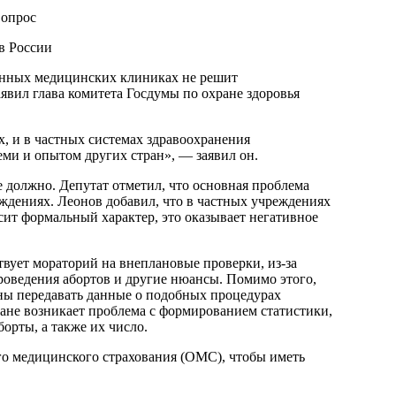
вопрос
венных медицинских клиниках не решит
явил глава комитета Госдумы по охране здоровья
х, и в частных системах здравоохранения
еми и опытом других стран», — заявил он.
е должно. Депутат отметил, что основная проблема
еждениях. Леонов добавил, что в частных учреждениях
сит формальный характер, это оказывает негативное
твует мораторий на внеплановые проверки, из-за
роведения абортов и другие нюансы. Помимо этого,
аны передавать данные о подобных процедурах
ране возникает проблема с формированием статистики,
орты, а также их число.
ого медицинского страхования (ОМС), чтобы иметь