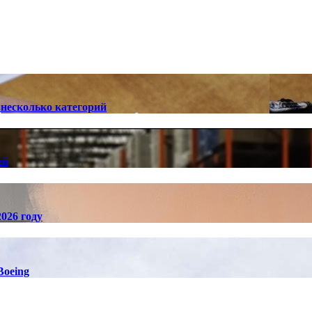
 несколько категорий
ей
026 году
Boeing