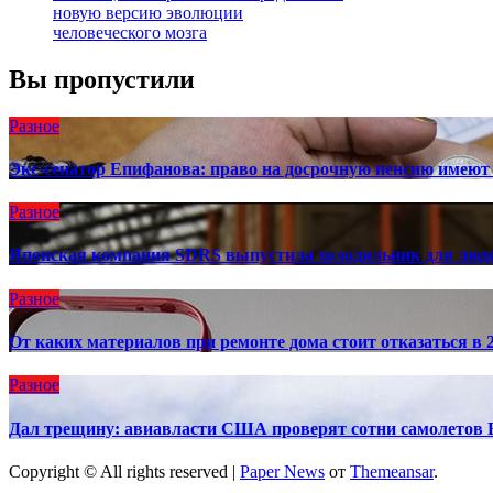
новую версию эволюции
человеческого мозга
Вы пропустили
Разное
Экс-сенатор Епифанова: право на досрочную пенсию имеют
Разное
Японская компания SDRS выпустила холодильник для люд
Разное
От каких материалов при ремонте дома стоит отказаться в 2
Разное
Дал трещину: авиавласти США проверят сотни самолетов 
Copyright © All rights reserved
|
Paper News
от
Themeansar
.