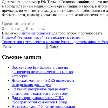
До этого вице-премьер РФ Татьяна Голикова
сообщила
, что п
в государственные медицинские организации на аборт, в итог
премьера, во многом это заслуга специалистов, работающих в 
беременности, командах, оказывающих психологическую, соц
Средний рейтинг
0 из 5 звезд. 0 голосов.
Вам нужно
авторизироваться
для того, чтобы проголосовать.
Навигация
Седьмой беспилотник сбит на подлете к столице
Трамп заявил, что верит в желание России достичь мира на Ук
по
Найти:
записям
Свежие записи
Экс-сенатор Епифанова: право на
досрочную пенсию имеют несколько
категорий
Японская компания SDRS выпустила
холодильник для людей
От каких материалов при ремонте
дома стоит отказаться в 2026 году
Дал трещину: авиавласти США
проверят сотни самолетов Boeing
Не мясо, а сахар? Ученые предложили