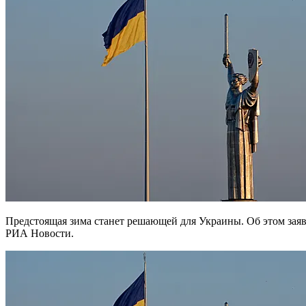
Предстоящая зима станет решающей для Украины. Об этом заявил глава МИД Германии Йоханн Вадефуль, передает
РИА Новости.