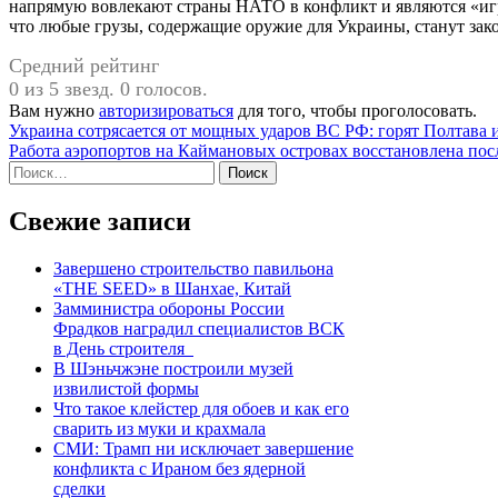
напрямую вовлекают страны НАТО в конфликт и являются «иг
что любые грузы, содержащие оружие для Украины, станут зак
Средний рейтинг
0 из 5 звезд. 0 голосов.
Вам нужно
авторизироваться
для того, чтобы проголосовать.
Навигация
Украина сотрясается от мощных ударов ВС РФ: горят Полтава
Работа аэропортов на Каймановых островах восстановлена пос
по
Найти:
записям
Свежие записи
Завершено строительство павильона
«THE SEED» в Шанхае, Китай
Замминистра обороны России
Фрадков наградил специалистов ВСК
в День строителя
В Шэньчжэне построили музей
извилистой формы
Что такое клейстер для обоев и как его
сварить из муки и крахмала
СМИ: Трамп ни исключает завершение
конфликта с Ираном без ядерной
сделки