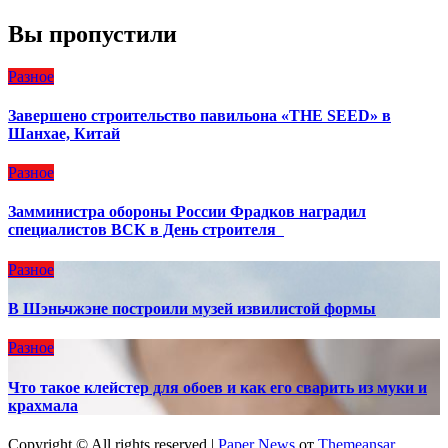
Вы пропустили
Разное
Завершено строительство павильона «THE SEED» в
Шанхае, Китай
Разное
Замминистра обороны России Фрадков наградил
специалистов ВСК в День строителя
Разное
В Шэньчжэне построили музей извилистой формы
Разное
Что такое клейстер для обоев и как его сварить из муки и
крахмала
Copyright © All rights reserved
|
Paper News
от
Themeansar
.