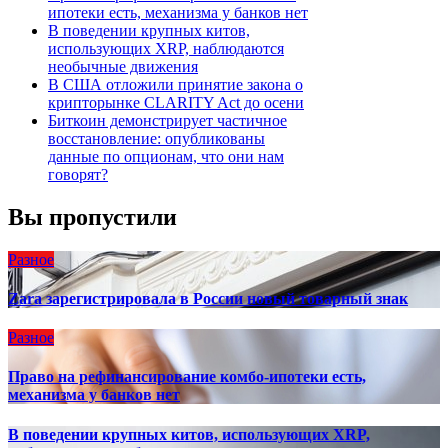
ипотеки есть, механизма у банков нет
В поведении крупных китов,
использующих XRP, наблюдаются
необычные движения
В США отложили принятие закона о
крипторынке CLARITY Act до осени
Биткоин демонстрирует частичное
восстановление: опубликованы
данные по опционам, что они нам
говорят?
Вы пропустили
Разное
Zara зарегистрировала в России новый товарный знак
Разное
Право на рефинансирование комбо-ипотеки есть,
механизма у банков нет
В поведении крупных китов, использующих XRP,