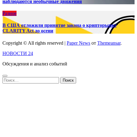
наблюдаются необычные движения
Разное
В США отложили принятие закона о крипторынке
CLARITY Act до осени
Copyright © All rights reserved
|
Paper News
от
Themeansar
.
НОВОСТИ 24
Обсуждения и анализ событий
Найти: