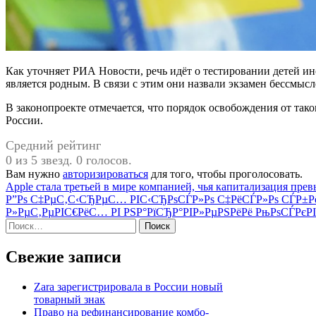
Как уточняет РИА Новости, речь идёт о тестировании детей и
является родным. В связи с этим они назвали экзамен бессмыс
В законопроекте отмечается, что порядок освобождения от так
России.
Средний рейтинг
0 из 5 звезд. 0 голосов.
Вам нужно
авторизироваться
для того, чтобы проголосовать.
Навигация
Apple стала третьей в мире компанией, чья капитализация прев
Р”Рѕ С‡РµС‚С‹СЂРµС… РІС‹СЂРѕСЃР»Рѕ С‡РёСЃР»Рѕ СЃР±РёС
по
Р»РµС‚РµРІС€РёС… РІ РЅР°РїСЂР°РІР»РµРЅРёРё РњРѕСЃРєРІ
записям
Найти:
Свежие записи
Zara зарегистрировала в России новый
товарный знак
Право на рефинансирование комбо-