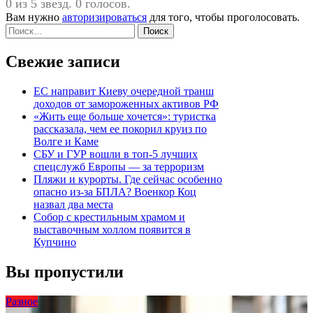
0 из 5 звезд. 0 голосов.
Вам нужно
авторизироваться
для того, чтобы проголосовать.
Найти:
Свежие записи
ЕС направит Киеву очередной транш
доходов от замороженных активов РФ
«Жить еще больше хочется»: туристка
рассказала, чем ее покорил круиз по
Волге и Каме
СБУ и ГУР вошли в топ-5 лучших
спецслужб Европы — за терроризм
Пляжи и курорты. Где сейчас особенно
опасно из-за БПЛА? Военкор Коц
назвал два места
Собор с крестильным храмом и
выставочным холлом появится в
Купчино
Вы пропустили
Разное