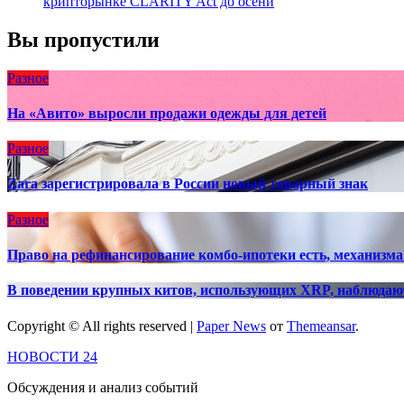
крипторынке CLARITY Act до осени
Вы пропустили
Разное
На «Авито» выросли продажи одежды для детей
Разное
Zara зарегистрировала в России новый товарный знак
Разное
Право на рефинансирование комбо-ипотеки есть, механизма 
В поведении крупных китов, использующих XRP, наблюда
Copyright © All rights reserved
|
Paper News
от
Themeansar
.
НОВОСТИ 24
Обсуждения и анализ событий