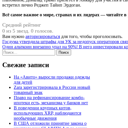
встретил лично Реджеп Тайип Эрдоган.
Всё самое важное о мире, странах и их лидерах — читайте в
Средний рейтинг
0 из 5 звезд. 0 голосов.
Вам нужно
авторизироваться
для того, чтобы проголосовать.
Навигация
Госдума утвердила штрафы для УК за недопуск операторов связ
Один альткоин внезапно упал на 90%! В него инвестировали 
по
Найти:
записям
Свежие записи
На «Авито» выросли продажи одежды
для детей
Zara зарегистрировала в России новый
товарный знак
Право на рефинансирование комбо-
ипотеки есть, механизма у банков нет
В поведении крупных китов,
использующих XRP, наблюдаются
необычные движения
В США отложили принятие закона о