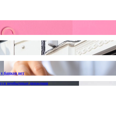
у банков нет
ются необычные движения