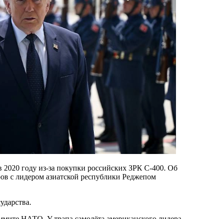
2020 году из-за покупки российских ЗРК С-400. Об
ров с лидером азиатской республики Реджепом
сударства.
ммите НАТО. У трапа самолёта американского лидера