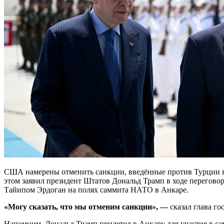
США намерены отменить санкции, введённые против Турции в 
этом заявил президент Штатов Дональд Трамп в ходе перегово
Тайипом Эрдоган на полях саммита НАТО в Анкаре.
«Могу сказать, что мы отменим санкции», —
сказал глава го
Напомним, Дональд Трамп прилетел в Анкару для участия в са