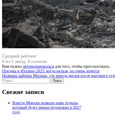
Средний рейтинг
0 из 5 звезд. 0 голосов.
Вам нужно
авторизироваться
для того, чтобы проголосовать.
Навигация
Поездка в Италию-2025: когда нельзя, но очень хочется
Названы районы Москвы, где аренда жилья после высокого сез
по
Найти:
записям
Свежие записи
Власти Минска назвали парк отдыха,
который будет реконструирован в 2027
году