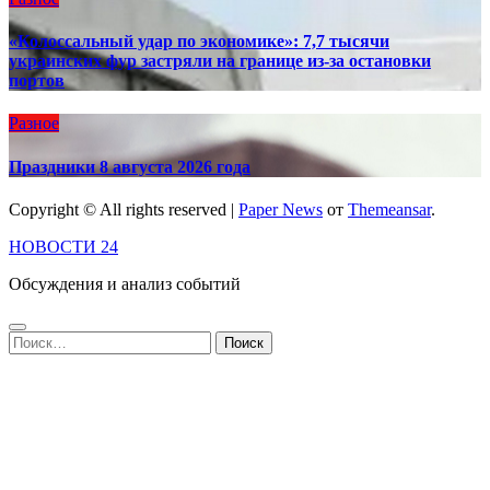
«Колоссальный удар по экономике»: 7,7 тысячи
украинских фур застряли на границе из-за остановки
портов
Разное
Праздники 8 августа 2026 года
Copyright © All rights reserved
|
Paper News
от
Themeansar
.
НОВОСТИ 24
Обсуждения и анализ событий
Найти: