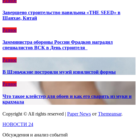
Разное
Завершено строительство павильона «THE SEED» в
Шанхае, Китай
Разное
Замминистра обороны России Фрадков наградил
специалистов ВСК в День строителя
Разное
В Шэньчжэне построили музей извилистой формы
Разное
Что такое клейстер для обоев и как его сварить из муки и
крахмала
Copyright © All rights reserved
|
Paper News
от
Themeansar
.
НОВОСТИ 24
Обсуждения и анализ событий