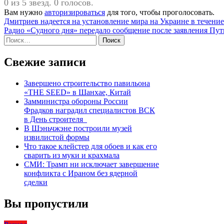
0 из 5 звезд. 0 голосов.
Вам нужно
авторизироваться
для того, чтобы проголосовать.
Навигация
Дмитриев надеется на установление мира на Украине в течение
Радио «Судного дня» передало сообщение после заявления Пу
по
Найти:
записям
Свежие записи
Завершено строительство павильона
«THE SEED» в Шанхае, Китай
Замминистра обороны России
Фрадков наградил специалистов ВСК
в День строителя
В Шэньчжэне построили музей
извилистой формы
Что такое клейстер для обоев и как его
сварить из муки и крахмала
СМИ: Трамп ни исключает завершение
конфликта с Ираном без ядерной
сделки
Вы пропустили