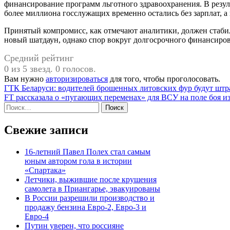
финансирование программ льготного здравоохранения. В резул
более миллиона госслужащих временно остались без зарплат, а
Принятый компромисс, как отмечают аналитики, должен стабил
новый шатдаун, однако спор вокруг долгосрочного финансиро
Средний рейтинг
0 из 5 звезд. 0 голосов.
Вам нужно
авторизироваться
для того, чтобы проголосовать.
Навигация
ГТК Беларуси: водителей брошенных литовских фур будут штр
FT рассказала о «пугающих переменах» для ВСУ на поле боя из
по
Найти:
записям
Свежие записи
16-летний Павел Полех стал самым
юным автором гола в истории
«Спартака»
Летчики, выжившие после крушения
самолета в Приангарье, эвакуированы
В России разрешили производство и
продажу бензина Евро-2, Евро-3 и
Евро-4
Путин уверен, что россияне