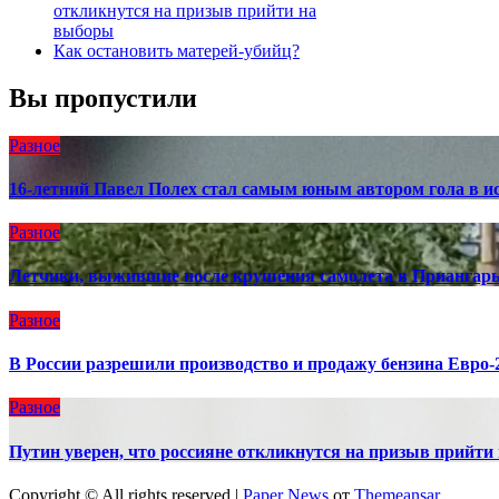
откликнутся на призыв прийти на
выборы
Как остановить матерей-убийц?
Вы пропустили
Разное
16-летний Павел Полех стал самым юным автором гола в и
Разное
Летчики, выжившие после крушения самолета в Приангарь
Разное
В России разрешили производство и продажу бензина Евро-2
Разное
Путин уверен, что россияне откликнутся на призыв прийти
Copyright © All rights reserved
|
Paper News
от
Themeansar
.