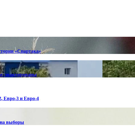
стории «Спартака»
е, эвакуированы
, Евро-3 и Евро-4
 на выборы