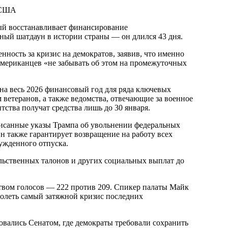
ый восстанавливает финансирование
ный шатдаун в истории страны — он длился 43 дня.
ность за кризис на демократов, заявив, что именно
американцев «не забывать об этом на промежуточных
а весь 2026 финансовый год для ряда ключевых
м ветеранов, а также ведомства, отвечающие за военное
тства получат средства лишь до 30 января.
исанные указы Трампа об увольнении федеральных
также гарантирует возвращение на работу всех
ужденного отпуска.
ьственных талонов и других социальных выплат до
твом голосов — 222 против 209. Спикер палаты Майк
долеть самый затяжной кризис последних
вались Сенатом, где демократы требовали сохранить