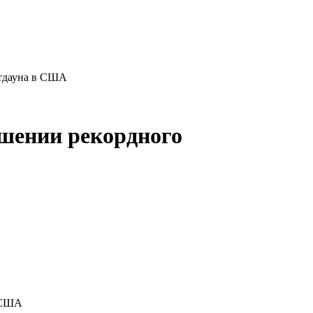
атдауна в США
ршении рекордного