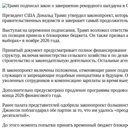
Президент США Дональд Трамп утвердил законопроект, котор
правительственных ведомств и завершает самый продолжитель
Выступая на церемонии подписания, Трамп возложил ответствен
их позиция привела к блокировке бюджета. Он также призвал 
выборах» в ноябре 2026 года.
Принятый документ предусматривает полное финансирование н
структур, включая министерства сельского хозяйства и по дела
строительство и законодательную деятельность. Остальные аген
В законопроект включены положения, отменяющие ранее подп
служащих и запрещающие подобные инициативы в будущем. Он 
уволенных сотрудников и компенсацию зарплаты за время вын
Дополнительно предусмотрено продление программы продовол
конца 2026 финансового года.
Ранее палата представителей одобрила законопроект большинс
Джонсон поблагодарил обе партии за то, что им удалось «прео
десятилетий».
До этого момента попытки принять временный бюджет блокиро