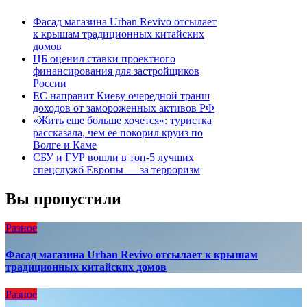
Фасад магазина Urban Revivo отсылает
к крышам традиционных китайских
домов
ЦБ оценил ставки проектного
финансирования для застройщиков
России
ЕС направит Киеву очередной транш
доходов от замороженных активов РФ
«Жить еще больше хочется»: туристка
рассказала, чем ее покорил круиз по
Волге и Каме
СБУ и ГУР вошли в топ-5 лучших
спецслужб Европы — за терроризм
Вы пропустили
Разное
Фасад магазина Urban Revivo отсылает к крышам
традиционных китайских домов
Разное