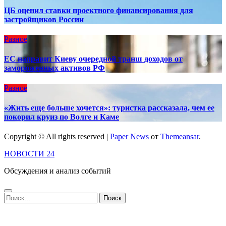
ЦБ оценил ставки проектного финансирования для
застройщиков России
Разное
ЕС направит Киеву очередной транш доходов от
замороженных активов РФ
Разное
«Жить еще больше хочется»: туристка рассказала, чем ее
покорил круиз по Волге и Каме
Copyright © All rights reserved
|
Paper News
от
Themeansar
.
НОВОСТИ 24
Обсуждения и анализ событий
Найти: