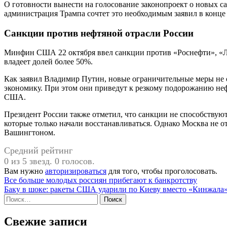
О готовности вынести на голосование законопроект о новых са
администрация Трампа сочтет это необходимым заявил в конце
Санкции против нефтяной отрасли России
Минфин США 22 октября ввел санкции против «Роснефти», «Лу
владеет долей более 50%.
Как заявил Владимир Путин, новые ограничительные меры не 
экономику. При этом они приведут к резкому подорожанию нефт
США.
Президент России также отметил, что санкции не способству
которые только начали восстанавливаться. Однако Москва не от
Вашингтоном.
Средний рейтинг
0 из 5 звезд. 0 голосов.
Вам нужно
авторизироваться
для того, чтобы проголосовать.
Навигация
Все больше молодых россиян прибегают к банкротству
Баку в шоке: ракеты США ударили по Киеву вместо «Кинжала»,
по
Найти:
записям
Свежие записи