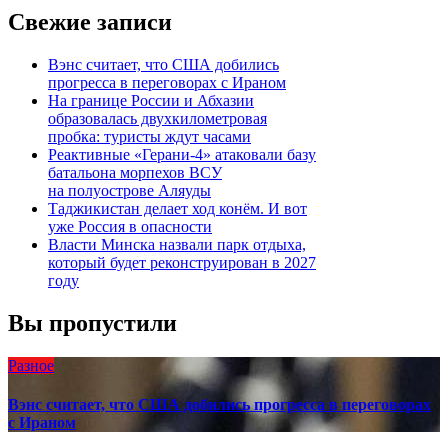
Свежие записи
Вэнс считает, что США добились
прогресса в переговорах с Ираном
На границе России и Абхазии
образовалась двухкилометровая
пробка: туристы ждут часами
Реактивные «Герани-4» атаковали базу
батальона морпехов ВСУ
на полуострове Аляуды
Таджикистан делает ход конём. И вот
уже Россия в опасности
Власти Минска назвали парк отдыха,
который будет реконструирован в 2027
году
Вы пропустили
Разное
Вэнс считает, что США добились прогресса в переговорах
с Ираном