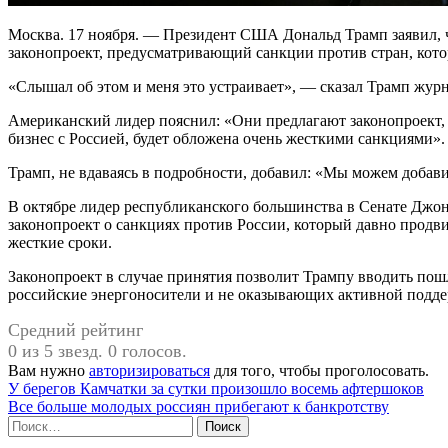
Москва. 17 ноября. — Президент США Дональд Трамп заявил, ч
законопроект, предусматривающий санкции против стран, котор
«Слышал об этом и меня это устраивает», — сказал Трамп жур
Американский лидер пояснил: «Они предлагают законопроект, 
бизнес с Россией, будет обложена очень жесткими санкциями».
Трамп, не вдаваясь в подробности, добавил: «Мы можем добави
В октябре лидер республиканского большинства в Сенате Джон
законопроект о санкциях против России, который давно продви
жесткие сроки.
Законопроект в случае принятия позволит Трампу вводить по
российские энергоносители и не оказывающих активной подд
Средний рейтинг
0 из 5 звезд. 0 голосов.
Вам нужно
авторизироваться
для того, чтобы проголосовать.
Навигация
У берегов Камчатки за сутки произошло восемь афтершоков
Все больше молодых россиян прибегают к банкротству
по
Найти:
записям