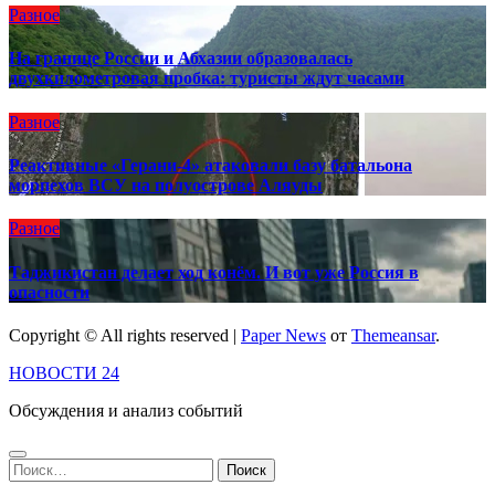
Разное
На границе России и Абхазии образовалась
двухкилометровая пробка: туристы ждут часами
Разное
Реактивные «Герани-4» атаковали базу батальона
морпехов ВСУ на полуострове Аляуды
Разное
Таджикистан делает ход конём. И вот уже Россия в
опасности
Copyright © All rights reserved
|
Paper News
от
Themeansar
.
НОВОСТИ 24
Обсуждения и анализ событий
Найти: