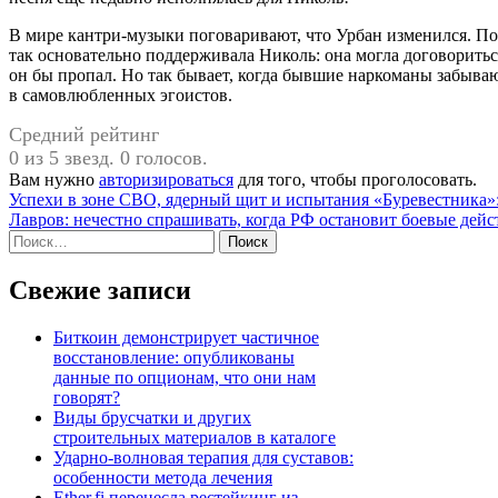
В мире кантри-музыки поговаривают, что Урбан изменился. По
так основательно поддерживала Николь: она могла договоритьс
он бы пропал. Но так бывает, когда бывшие наркоманы забыва
в самовлюбленных эгоистов.
Средний рейтинг
0 из 5 звезд. 0 голосов.
Вам нужно
авторизироваться
для того, чтобы проголосовать.
Навигация
Успехи в зоне СВО, ядерный щит и испытания «Буревестника»
Лавров: нечестно спрашивать, когда РФ остановит боевые дейс
по
Найти:
записям
Свежие записи
Биткоин демонстрирует частичное
восстановление: опубликованы
данные по опционам, что они нам
говорят?
Виды брусчатки и других
строительных материалов в каталоге
Ударно-волновая терапия для суставов:
особенности метода лечения
Ether.fi перенесла рестейкинг из