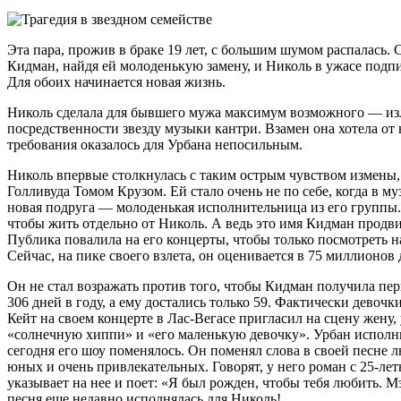
Эта пара, прожив в браке 19 лет, с большим шумом распалась. 
Кидман, найдя ей молоденькую замену, и Николь в ужасе подпис
Для обоих начинается новая жизнь.
Николь сделала для бывшего мужа максимум возможного — изле
посредственности звезду музыки кантри. Взамен она хотела от
требования оказалось для Урбана непосильным.
Николь впервые столкнулась с таким острым чувством измены, 
Голливуда Томом Крузом. Ей стало очень не по себе, когда в м
новая подруга — молоденькая исполнительница из его группы. 
чтобы жить отдельно от Николь. А ведь это имя Кидман продвиг
Публика повалила на его концерты, чтобы только посмотреть н
Сейчас, на пике своего взлета, он оценивается в 75 миллионо
Он не стал возражать против того, чтобы Кидман получила пе
306 дней в году, а ему достались только 59. Фактически девочк
Кейт на своем концерте в Лас-Вегасе пригласил на сцену жену,
«солнечную хиппи» и «его маленькую девочку». Урбан исполн
сегодня его шоу поменялось. Он поменял слова в своей песне л
юных и очень привлекательных. Говорят, у него роман с 25-ле
указывает на нее и поет: «Я был рожден, чтобы тебя любить. Мэ
песня еще недавно исполнялась для Николь!