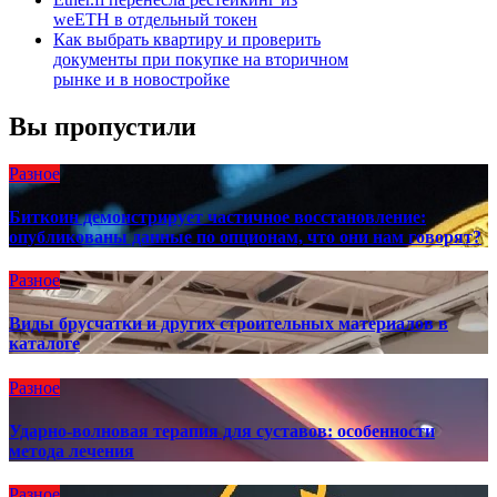
weETH в отдельный токен
Как выбрать квартиру и проверить
документы при покупке на вторичном
рынке и в новостройке
Вы пропустили
Разное
Биткоин демонстрирует частичное восстановление:
опубликованы данные по опционам, что они нам говорят?
Разное
Виды брусчатки и других строительных материалов в
каталоге
Разное
Ударно-волновая терапия для суставов: особенности
метода лечения
Разное