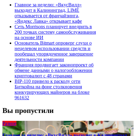
Главное за неделю: «ВкусВилл»
выходит в Калининград, LIMÉ
отказывается от франчайзинга,
«Яндекс Лавка» открывает кафе
Сеть Morrisons планирует внедрить в
200 точках систему самообслуживания
на основе ИИ
Основатель Bitmart опроверг слухи о
нецелевом использовании средств и
пообещал упорядоченное завершение
деятельности компании
Франция продвигает законопроект об
обмене данными о налогообложении
криптовалют с 48 странами
BIP-110 привело к расколу сети
Биткойна на фоне столкновения
конкурирующих майнеров на блоке
961632
Вы пропустили
Разное
Главное за неделю: «ВкусВилл» выходит в Калининград,