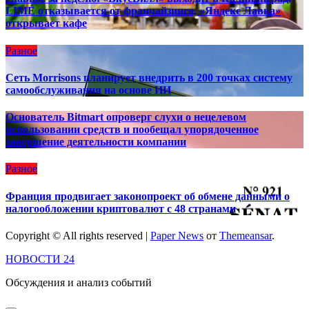
LIMÉ отказывается от франчайзинга, «Яндекс Лавка»
открывает кафе
Разное
Сеть Morrisons планирует внедрить в 200 точках систему
самообслуживания на основе ИИ
Основатель Bitmart опроверг слухи о нецелевом
использовании средств и пообещал упорядоченное
завершение деятельности компании
Разное
Франция продвигает законопроект об обмене данными о
налогообложении криптовалют с 48 странами
Copyright © All rights reserved
|
Paper News
от
Themeansar
.
НОВОСТИ 24
Обсуждения и анализ событий