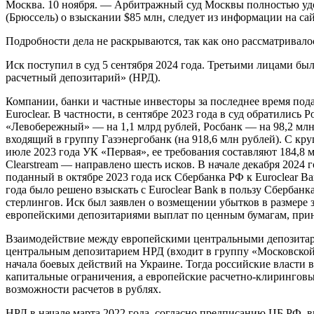
Москва. 10 ноября. — Арбитражный суд Москвы полностью удовлетворил иск «Транснефти» к Euroclear Bank SA/NV
(Брюссель) о взыскании $85 млн, следует из информации на сай
Подробности дела не раскрываются, так как оно рассматривало
Иск поступил в суд 5 сентября 2024 года. Третьими лицами 
расчетный депозитарий» (НРД).
Компании, банки и частные инвесторы за последнее время пода
Euroclear. В частности, в сентябре 2023 года в суд обратились 
«Левобережный» — на 1,1 млрд рублей, Росбанк — на 98,2 млн 
входящий в группу Газэнергобанк (на 918,6 млн рублей). С кр
июле 2023 года УК «Первая», ее требования составляют 184,8
Clearstream — направлено шесть исков. В начале декабря 202
поданный в октябре 2023 года иск Сбербанка РФ к Euroclear Ba
года было решено взыскать с Euroclear Bank в пользу Сбербанка
стерлингов. Иск был заявлен о возмещении убытков в размере
европейскими депозитариями выплат по ценным бумагам, при
Взаимодействие между европейскими центральными депозитария
центральным депозитарием НРД (входит в группу «Московской
начала боевых действий на Украине. Тогда российские власти 
капитальные ограничения, а европейские расчетно-клирингов
возможности расчетов в рублях.
НРД в начале марта 2022 года, согласно предписанию ЦБ РФ, вв