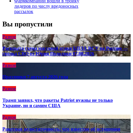
Фармкомпании вошли в тройку
лидеров по числу вредоносных
рассылок
Вы пропустили
Разное
Раскрыта схема массовой атаки БПЛА ВСУ на Россию —
сводка СВО от Юрия Подоляки 07.08.2026
Разное
Праздники 7 августа 2026 года
Разное
Трамп заявил, что ракеты Patriot нужны не только
Украине, но и самим США
Разное
Ракетная недостаточность: что известно об истощении