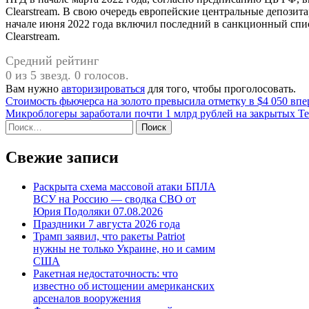
Clearstream. В свою очередь европейские центральные депозит
начале июня 2022 года включил последний в санкционный список
Clearstream.
Средний рейтинг
0 из 5 звезд. 0 голосов.
Вам нужно
авторизироваться
для того, чтобы проголосовать.
Навигация
Стоимость фьючерса на золото превысила отметку в $4 050 впе
Микроблогеры заработали почти 1 млрд рублей на закрытых Te
по
Найти:
записям
Свежие записи
Раскрыта схема массовой атаки БПЛА
ВСУ на Россию — сводка СВО от
Юрия Подоляки 07.08.2026
Праздники 7 августа 2026 года
Трамп заявил, что ракеты Patriot
нужны не только Украине, но и самим
США
Ракетная недостаточность: что
известно об истощении американских
арсеналов вооружения