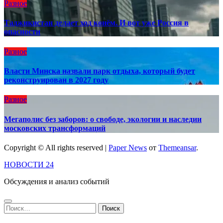
Разное
Таджикистан делает ход конём. И вот уже Россия в
опасности
Разное
Власти Минска назвали парк отдыха, который будет
реконструирован в 2027 году
Разное
Мегаполис без заборов: о свободе, экологии и наследии
московских трансформаций
Copyright © All rights reserved
|
Paper News
от
Themeansar
.
НОВОСТИ 24
Обсуждения и анализ событий
Найти: