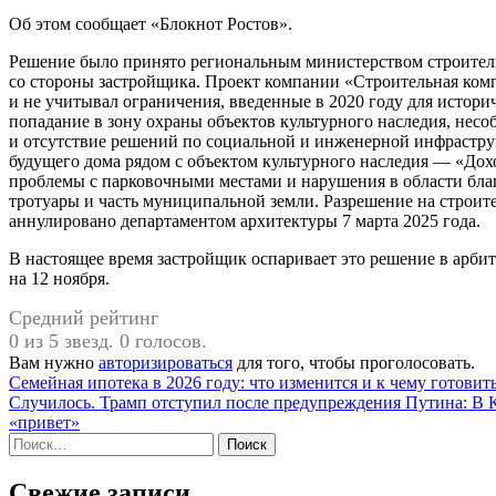
Об этом сообщает «Блокнот Ростов».
Решение было принято региональным министерством строител
со стороны застройщика. Проект компании «Строительная ком
и не учитывал ограничения, введенные в 2020 году для истор
попадание в зону охраны объектов культурного наследия, нес
и отсутствие решений по социальной и инженерной инфрастру
будущего дома рядом с объектом культурного наследия — «До
проблемы с парковочными местами и нарушения в области бла
тротуары и часть муниципальной земли. Разрешение на строите
аннулировано департаментом архитектуры 7 марта 2025 года.
В настоящее время застройщик оспаривает это решение в арбит
на 12 ноября.
Средний рейтинг
0 из 5 звезд. 0 голосов.
Вам нужно
авторизироваться
для того, чтобы проголосовать.
Навигация
Семейная ипотека в 2026 году: что изменится и к чему готовит
Случилось. Трамп отступил после предупреждения Путина: В К
по
«привет»
записям
Найти:
Свежие записи