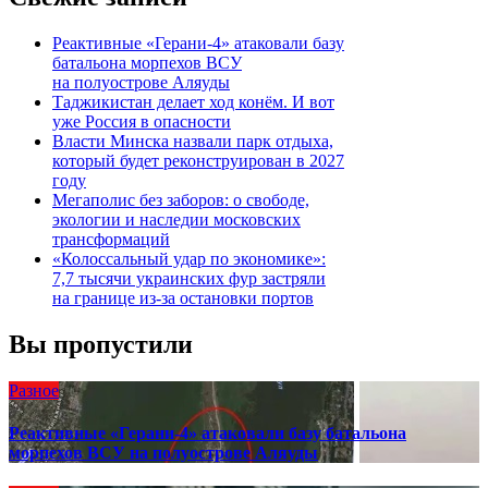
Реактивные «Герани-4» атаковали базу
батальона морпехов ВСУ
на полуострове Аляуды
Таджикистан делает ход конём. И вот
уже Россия в опасности
Власти Минска назвали парк отдыха,
который будет реконструирован в 2027
году
Мегаполис без заборов: о свободе,
экологии и наследии московских
трансформаций
«Колоссальный удар по экономике»:
7,7 тысячи украинских фур застряли
на границе из-за остановки портов
Вы пропустили
Разное
Реактивные «Герани-4» атаковали базу батальона
морпехов ВСУ на полуострове Аляуды